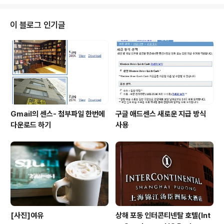
p://software.naver.com/software/fontList.nhn?c
ategoryId=I0000000
이 블로그 인기글
Gmail의 센스- 첨부파일 한번에
구글 애드센스 새로운 지급 방식
다운로드 하기
사용
[사진]여유
상해 포동 인터콘티넨탈 호텔(Int