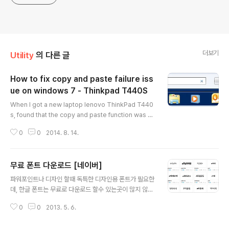
더보기
Utility
의 다른 글
How to fix copy and paste failure iss
ue on windows 7 - Thinkpad T440S
글 내용
When I got a new laptop lenovo ThinkPad T440
s, found that the copy and paste function was no
t working normally, tried to search a lot of websi
0
0
2014. 8. 14.
tes, but no luck. Finally, I got below solution to fi
x this issue. Hopefully, this solution can help so
meone. Laptop: Lenovo T440SOS: Windows7Is
무료 폰트 다운로드 [네이버]
sue: Copay and Paste function is not working no
글 내용
rmally. 1. Click Start-> Search”cmd” 2. Right clic
파워포인트나 디자인 할때 독특한 디자인용 폰트가 필요한
k “cmd” and run..
데, 한글 폰트는 무료로 다운로드 할수 있는곳이 많지 않은
것 같습니다. 우연히 발견하게 된 무료 폰트 다운로드 사이
0
0
2013. 5. 6.
트- 네이버에서 제공하는 것을 보았습니다. 네이버가 아주
좋은 정보를 모아놓았네요. 감사히 잘 쓰겠습니다^^ htt