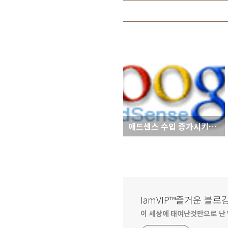
애드센스 수입 증가시키는 팁
IamVIP™즐거운 블로
이 세상에 태여난것만으로 난 V