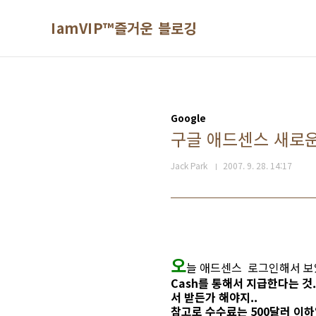
본문 바로가기
IamVIP™즐거운 블로깅
Google
구글 애드센스 새로운
Jack Park
2007. 9. 28. 14:17
오
늘 애드센스 로그인해서 보
Cash를 통해서 지급한다는 것
서 받든가 해야지..
참고로 수수료는 500달러 이하