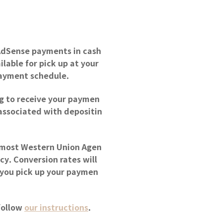
 AdSense payments in cash
lable for pick up at your
payment schedule.
ng to receive your paymen
associated with depositin
t most Western Union Agen
cy. Conversion rates will
 you pick up your paymen
follow
our instructions
.