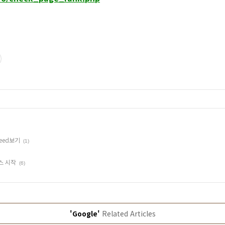
eed보기
(1)
스 시작
(6)
'Google'
Related Articles