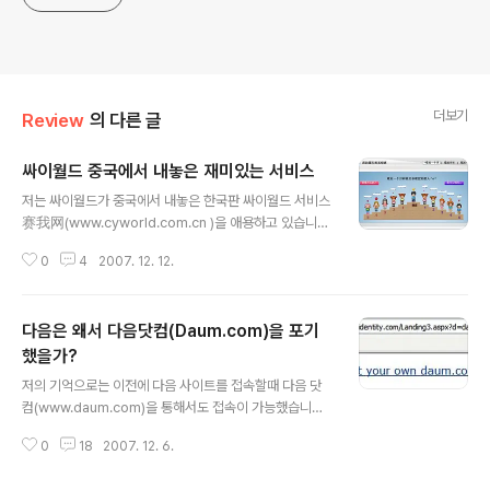
더보기
Review
의 다른 글
싸이월드 중국에서 내놓은 재미있는 서비스
글 내용
저는 싸이월드가 중국에서 내놓은 한국판 싸이월드 서비스
赛我网(www.cyworld.com.cn )을 애용하고 있습니다.
요즘 들어 싸이월드 중국이 각가지 새로운 서비스를 내놓
0
4
2007. 12. 12.
네요..지난번에 불우어린이를 돕기 위한 콘서트를 준비하
는가 하면 싸이 통계 서비스 요즘은 또 관계망(关系网)이
라는 것을 내놓았습니다. 이 서비스는 같은 지역의 싸이월
다음은 왜서 다음닷컴(Daum.com)을 포기
드 사용자들을 쉽게 찾아볼 수 있게 하고 친구 사귀고 싶으
면 얼마든지 가능하게 만들어놓았습니다. 화면은 바로 아
했을가?
글 내용
래와 같습니다.. 제가 제일 관심하는 사람과 저를 제일 관심
저의 기억으로는 이전에 다음 사이트를 접속할때 다음 닷
하는 사람 등으로 분류해서 내놓기도 합니다. 그리고 왼쪽
컴(www.daum.com)을 통해서도 접속이 가능했습니다.
의 그림처럼 동창, 고향,같은 지역,같은 애호를 소유한 자
하지만 요즘 들어 www.daum.com 을 통해서 사이트를
등등의 분류로 나눠서 자신이 원하는 분류에 의해서 친구
0
18
2007. 12. 6.
접속해보니 이상한 사이트가 나타납니다. 인터넷 주소창에
들을 찾아볼 수 있게 했습니다. 싸..
www.daum.com 을 입력하면 아래와 같이.. 혹시 다음에