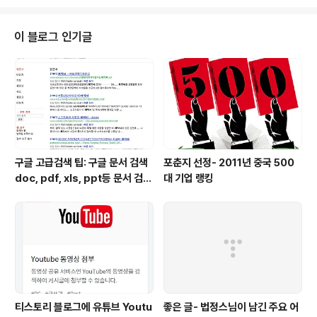
서 다음 닷 컴(daum.com)을 포기한 것일가요? 원래는 정
상적으로 아래 처럼 나타나야 할텐데... 인터넷 주소창에 다
음 닷 넷 www.daum.net 을 입력하면 아시다 싶이 도메
이 블로그 인기글
인은 한개 기업을 상징 할 수 있고 그 기업의 브랜드를 의미
합니다. 다음이 아무리 네트웍서비스를 위주로 한다는 신
념이 있는 회사지만 그동안 사용해왔던 daum.com을 버
리다니 너무나 아쉽네요. .com의 뜻은 기업의 사이트라는
것을..
구글 고급검색 팁: 구글 문서 검색
포춘지 선정- 2011년 중국 500
doc, pdf, xls, ppt등 문서 검색
대 기업 랭킹
하는 방법
티스토리 블로그에 유튜브 Youtu
좋은 글- 법정스님이 남긴 주요 어