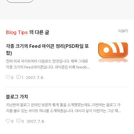
더보기
Blog Tips
의 다른 글
각종 크기의 Feed 아이콘 정리(PSD파일 포
함)
글 내용
전에 외국 사이트에서 다운로드 한것입니다. 제목 그대로
각종 크기의 Feed아이콘입니다. 아이콘은 비록 feedbur
ner혹은 다른 사이트에서 제공하지만 가끔은 자신의 블로
0
1
2007. 7. 8.
그에 딱히 맞는 아이콘이 없어서 feed아이콘을 배치 할때
어디 둬야 할지 모를때가 종종 있습니다.. 파일로 첨부하겠
으니 필요하신 분은 다운로드 하세요..psd파일 포함입니
블로그 가치
다..
글 내용
지난번에 블로그 온라인 방문자 통계 툴을 소개했었는데요..이번에는 블로그 가
치를 볼수 있는 사이트 하나를 소개하겠습니다. 아시다 싶이 이런거는 그냥 재
미로 하면 됩니다. 그 가치가 나온다고 해서 그 가격으로 팔수 있는것도 아니구
0
0
2007. 7. 8.
요..그냥 간접적으로 블로그 가치가 돈으로가 아니라 가치로서 어떻게 변하는가
볼 수 있습니다.. 사이트 주소는 http://www.business-opportunities.biz/