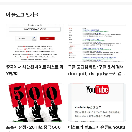
projects/how-much-is-your-blog-worth/ My blog is worth $4,51
6.32. How much is your blog worth? 저의 것은 얼마 되지 않네요^^ 다른
한 블로그는 만 달러 넘는데..OTL..
이 블로그 인기글
중국에서 차단된 사이트 리스트 확
구글 고급검색 팁: 구글 문서 검색
인방법
doc, pdf, xls, ppt등 문서 검색
하는 방법
포춘지 선정- 2011년 중국 500
티스토리 블로그에 유튜브 Youtu