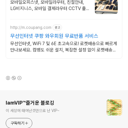
직영점
모바일오피스넷, 모바일라우터, 친절안내,
LG비지니스, 모바일 결제라우터 CCTV 출
입문서비스 무선라우터 단말 제공
http://m.coupang.com
광고
무선인터넷 쿠팡 와우회원 무료반품 서비스
무선인터넷, WiFi 7 및 6E 초고속으로! 로켓배송으로 빠르게
만나보세요. 컴맹도 쉬운 설치, 복잡한 설정 없이 로켓배송으
로 인터넷을 즐겨보세요.
(새창열림)
로그 정보
IamVIP™즐거운 블로깅
이 세상에 태여난것만으로 난 VIP~
구독하기