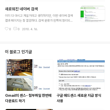
속 업데이트 하도록 하겠습니다. 요즘은 노키아 스마트폰
새로워진 네이버 검색
에 빠져있답니다^^ 드림위즈의 이찬진 대표님은 3월말이
글 내용
나 4월초에 아이폰 가입자가 50만이 넘을것이라고 하셨네
이미 다 아시고 계실거라고 생각하지만, 이번 네이버 검색
요. 그리고 제가 follow하고 있는 oojoo님의 트윗을 보
결과 페이지는 참 깔끔하다. 검색 분류가 왼쪽에 정리되어
니, DJ DOC의 가수 김창렬이 늦은 밤에 "술번개 한번 할
있어서 쉽게 자신이 원하는 것을 찾을 수 있을 듯. 물론 검
까요?"라는 소식에 50여명이 모였다는 재미있는 이야기도
0
0
2010. 4. 16.
색결과는 달라진게 없겠지만..개인적으로 봐서는 편리하
있습니다. 개인적으로 트위터를 걍 혼자 수다떨고 하는 편
다..블로그 카테고리가 대부분 왼쪽 혹은 오른쪽에 정리되
일뿐이긴 하지만, 트위터에서 유용한 정..
어서 인지, 카테고리가 이런 형식으로 되어 있는것을 보게
된다면 아주 편하다. btw, 그나저나 네이버에 블로그 등록
을 하지 않았음에도 불구하고 저의 보잘것 없는 이 블로그
이 블로그 인기글
를 수록해준데 대해서 너무 고맙습니다^^
Gmail의 센스- 첨부파일 한번에
구글 애드센스 새로운 지급 방식
다운로드 하기
사용