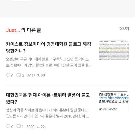
더보기
Just...
의 다른 글
카이스트 정보미디어 경영대학원 블로그 해킹
당한거니?
글 내용
오랜만에 구글 리더에서 블로그 구독하고 있던 중 카이스
트 정보미디어 경영대학원 블로그에 이상한 글이 있길래..
블로그로 가봐도 같은 내용... 대학원의 블로그가 이렇게도
0
0
2012. 7. 25.
해킹? 당하는거 처음 보게 됨 ㅋㅋ http://itmedia.kaist.
ac.kr/
대한민국은 현재 아이폰+트위터 열풍이 불고
있다?
글 내용
삼성이 각종 사이트에 옴니아가 아이폰보다 훨씬 좋다고
광고를 때리던때가 엊그제 같은데 벌써 2010년4월이 되
고, 현재 연예인을 비롯해서 일반인들까지 아이폰 열풍을
0
1
2010. 4. 22.
불고 있으니, 아이폰이 통신업계에 가져다주는 영향이 만
만치 않은것 같습니다. 아이폰 리뷰 시리즈는 시간 내서 계