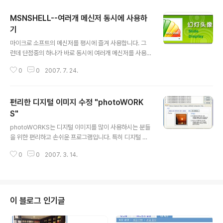
MSNSHELL--여러개 메신저 동시에 사용하
기
글 내용
마이크로 소프트의 메신저를 평시에 즐겨 사용합니다. 그
런데 단점중의 하나가 바로 동시에 여러개 메신저를 사용
할 수 없다는 점이죠.. 그래서 중국에서 개발한 소프트웨어
0
0
2007. 7. 24.
가 있는데 메신저를 여러개 동시에 사용 할 수 있을 뿐만아
니라 여러가지 기능들이 있습니다. 왼쪽의 그림에서 설명
했듯이 비밀적으로 채팅이 가능하고 Slide Display이 가
편리한 디지털 이미지 수정 "photoWORK
능하며 그리고 화면 캡처 기능도 됩니다. 이 프로그램은 완
전 무료 소프트 웨어입니다. 저가 몇년동안 사용해보았는
S"
글 내용
데 아주 괜찮은것이라서 강력 추천합니다. 중문,영문버젼
photoWORKS는 디지털 이미지를 많이 사용하시는 분들
모두 있습니다. 프로그램 설치 할때 언어선택을 하시면 됩
을 위한 편리하고 손쉬운 프로그램입니다. 특히 디지털 카
니다. 다운로드
메라를 이용해서 많은 이미지 작업을 하시는 분들에게는
0
0
2007. 3. 14.
포토샵처럼 덩치크고 사용하기 불편한 프로그램들보다도
훨씬 편리하게 사용하실수 있습니다. 초보자들도 쉽게 사
용할수 있고 사진의 화질 저하나 손실을 최대한으로 줄여
주며, 일괄배치 작업을 통해 능률적으로 작업을 하실수 있
습니다. 다양한 액자기능의 적용으로 사진을 보다 품위있
이 블로그 인기글
게 만들수 있으며, 그래픽 도구들에서 제공해주는 Auto L
evel, Sharpen, Rotate등 다양한 Effect 효과도 그대로