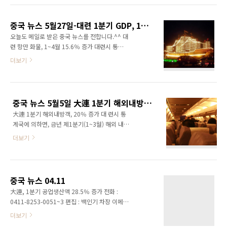
치, 52％ 증가 6. 중국선박-遼寧省, 전략적 제휴
7. 長春, 광동기업工業園 착공 8. 방적·복장류
중국 뉴스 5월27일-대련 1분기 GDP, 16.8% 증가
수출세 환급율 인상 9. 中 식품 수입 관세 인하,
오늘도 메일로 받은 중국 뉴스를 전합니다.^^ 대
인플레 억제책 10. 美, 중국산 강관에 상계관세
련 항만 화물, 1~4월 15.6％ 증가 대련시 통계
부과 11. 上海 長興島 조선 기지 1期 완성 12.
국에 의하면, 연해 항만의 1~4월 화물 취급량이
더보기
호주 FMG, 寶鋼 전용 철광석 수출 개시 13. SK
7,783만 6천톤으로 전년 동기 대비 15.6％ 증
에너지, 武漢 에틸렌 사업 참가 14. 대한항공-동
가. 이 중 대외 무역 화물은 10.3％ 늘어난
방항공 코드 쉐어 확대
2,840만 톤. 컨테이너 취급량은 25.1％ 증가한
136만 8,000 TEU(20피트 표준 컨테이너 환
중국 뉴스 5월5일 大連 1분기 해외내방객, 20％ 증가
산). 한편, 대련주수자국제공항의 여객수는
大連 1분기 해외내방객, 20％ 증가 대 련시 통
19.9％ 증가한 227만 1천명에 달했음. 大連, 도
계국에 의하면, 금년 제1분기(1~3월) 해외 내방
시철도 2기구간 6월 시운전 - 개발구~금주구간
객수는 20만 4천명으로 전년 동기대비 20.1％
7개역으로 연결 - 대련시 중심부와 경제기술개
더보기
증가했다. 이 중 순수 외국인은 20.1％ 증가한
발구를 연결하는 도시 철도 3호선 2기 구간이 6
18만명, 홍콩·마카오·대만 등지의 내방객은
월말 시운전에 돌입함. 2기는 개발구에서 금주구
20％ 늘어난 2만 4천명이었다. 국가별 내방객
(金州區)를 7개역으로 연결하며, 전체 길이는
순위는 일본, 한국, 러시아, 미국, 싱가폴이었으
14.3Km임. 전 노선은..
중국 뉴스 04.11
며 이들 5개국의 내방객이 전체의 84.9％를 차
大連, 1분기 공업생산액 28.5％ 증가 전화 :
지했다. 심양 1분기 GDP, 16.4％ 증가 심양시
0411-8253-0051~3 편집 : 백인기 차장 이메일
의 금년 1분기 GDP은 657억 1천만元으로 전년
: ingi@kotra.or.kr 2008년 4월 11일(금)
더보기
동기대비 16.4％ 증가. 1인당 소비지출은
KOTRA대련한국무역관 인터넷 카페 :
3,719元(37.6％ 증가)이었다. 사 회 소비품 소