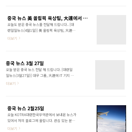
http://cafe.naver.com/kotradalian
매 총액은 369억 5천만元(19.7％ 증가). 도시지
========================================================
역 주민의 1인당 가처분 소득은 4,100元
세상에서 가장 소중한 것은 바로 나입니다. 내가
(24.9％ 증가), 일정 ..
중국 뉴스 美 올림픽 육상팀, 大連에서 최종 훈련
있음으로 세상의 모든 것들이 존재합니다. 나는
오늘도 받은 중국 뉴스를 전달해 드립니다.. [대
그렇게 나 자신을 사랑합니다. 나를 사랑하며 오
련일일뉴스(4월1일)] 美 올림픽 육상팀, 大連에
늘도 나의 소중한 하루를 만들어 가려 합니다. -
서 최종 훈련 전화 : 0411-8253-0051~3 편집 :
출처 : 좋은글 중에서 -
더보기
백인기 차장 이메일 : ingi@kotra.or.kr 2008년
========================================================
4월 1일(화) KOTRA대련한국무역관 인터넷 카
大連市, 1분기 공..
페 : http://cafe.naver.com/kotradalian
========================================================
중국 뉴스 3월 27일
시작이란 단어는 아름다운 말이다 한 해의 시작,
오늘 받은 중국 뉴스 전달 해 드립니다. [대련일
일주일의 시작, 또 작게는 하루의 시작 시작이란
일뉴스(3월27일)] 대우 그룹, 大連에 IT 기지 건
단어에는 무한한 희망이 담겨있다 지금 바라보
설 전화 : 0411-8253-0051~3 편집 : 백인기 차
더보기
고 있는 새 달력은 나에게 새로운 시작의 메시지,
장 이메일 : ingi@kotra.or.kr 2008년 3월 27
희망의 메시지를 강하게 전해주고 있다. 나는 아
일(목) KOTRA대련한국무역관 인터넷 카페 :
직도 얼마든지 다시 시작할 수 있다..
http://cafe.naver.com/kotradalian
========================================================
중국 뉴스 2월25일
오케스트라의 지휘자는 단 하나의 음표도 연주
오늘 KOTRA대련한국무역관에서 보내온 뉴스가
하진 않지만, 단원들에게서 최선의 연주를 이끌
있어서 저의 블로그에 올립니다. 관심 있는 분들
어내야 하는 책임이있다 마찬가지로 조직의 리
은 클릭해서 보시길.. 【 대련일일뉴스 】 전화 :
더는 상품을 만들거나 판매하지는 않지만, 구성
더보기