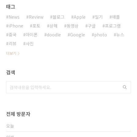
태그
45.1%의 증폭을 보였다. 토우보의 관계자의 말
에 의하면 2003년 설립한 후부터 2007년말까
News
Review
블로그
Apple
일기
애플
지 총 400억RMB의 거래금액을 달성했는데 이
는 단 4년만의 시간을 사용했다. 중국내의 판매
iPhone
포토
상해
동영상
구글
프로그램
금..
중국
아이폰
doodle
Google
photo
뉴스
리뷰
사진
더보기
검색
전체 방문자
오늘