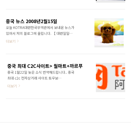
0411-8253-0051~3 편집 : 백인기 차장 이메일
원들이 최대한의 역량을 발휘할 수 있도록 돕고
: ingi@kotra.or.kr 2008년 2월 25일 (월)
격려해야 한다. - 출처 : 베리 라보프 中에서 - ..
KOTRA대련한국무역관 인터넷 카페 :
http://cafe.naver.com/kotradalian
중국 뉴스 2008년2월15일
========================================================
오늘 KOTRA대련한국무역관에서 보내온 뉴스가
가장 강한 사람은 타오르는 욕망을 스스로 자제
있어서 저의 블로그에 올립니다. 【 대련일일뉴
할 수 있는 사람이며 가장 겸손한 사람은 자신이
스 】 전화:0411-8253-0051~3 편집: 백인기
더보기
처한 현실에 대하여 감사하는 사람이고 가장 존
차장 이메일 : ingi@kotra.or.kr 2008년 2월
경 받는 부자는 적시적소에 돈을 쓸 줄 아는 사람
15일 (금) KOTRA대련한국무역관 인터넷 카페 :
이다. - 출처 : 월간 좋은 생각 - =========..
http://cafe.naver.com/kotradalian
=============================================================
중국 최대 C2C사이트> 월마트+까르푸
마음을 비우고 이제야 알았습니다. 마음비우기
중국 1월22일 늦은 소식 번역해드립니다.. 중국
전에는 세상 사람 모두를 불신하고 믿지 않았는
최대 c2c 전자상거래 사이트 토우보
데 세상은 아름답고 향기롭다는걸 이제야 알았
(www.taobao.com)가 전한 소식에 의하면
습니다 - “마음을 비우고 나니” 중에서 -
더보기
2007년에 거래 총액수는 433.1억RMB(중국화
=====================================================..
폐) 초과했다고 한다. 이 수자는 까르푸와 월마트
가 중국내에서 판매한 수량의 합보다 많습니다.
중국의 제2의 종합 매장으로 불리우고 있다. 토
우보왕은 2007년에는 인터넷 사용자수가 5300
만명에 달하고 일당 IP방문자수는 900만을 넘었
고 일인당 평균소비는 817RMB에 달했으며
2006년의 일인당 평균소비 563RMB에 비해서