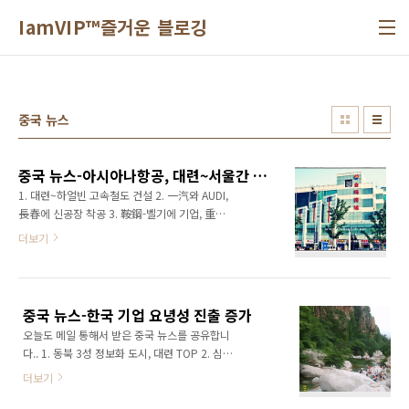
본문 바로가기
IamVIP™즐거운 블로깅
중국 뉴스
중국 뉴스-아시아나항공, 대련~서울간 증편 운행
1. 대련~하얼빈 고속철도 건설 2. 一汽와 AUDI,
長春에 신공장 착공 3. 鞍鋼-벨기에 기업, 重慶
에 스틸 와이어 공장 건설 4. 鞍鋼, 천진에 R＆
더보기
D•판매 센터 착공 5. 중국 최대 선박용 엔진 기
지, 廣州에 설립 6. 천진시, 선박산업 펀드 설립
7. 국무원, 中國移動의 鐵通 인수 승인 8. 24시
간 편의점, 감시 카메라 의무 부착 9. 1~5월 승용
중국 뉴스-한국 기업 요녕성 진출 증가
차, 생산·판매 2백만대 초과 10. 리튬 전지 생산,
오늘도 메일 통해서 받은 중국 뉴스를 공유합니
중국 기업 부상 11. 韓 롯데, 네델란드계 슈퍼
다.. 1. 동북 3성 정보화 도시, 대련 TOP 2. 심양
(MAKRO) 매수 12. 아시아나항공, 대련~서울간
1~4월 무역액, 33.4％의 증가 3. 프로로지스 심
증편 운행 13. 동북 최초 유럽 직행편, 루프트한
더보기
양 거점 착공, 동북지역 물류 발전 촉진 4. 한국
자 심양 취항
기업 요녕성 진출 증가 5. 遼寧省 1~4월 외자유