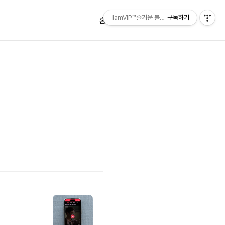
IamVIP™즐거운 블로깅
구독하기
홈
태그
방명록