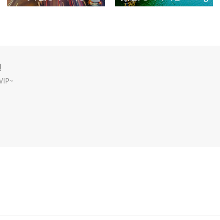
깅
IP~