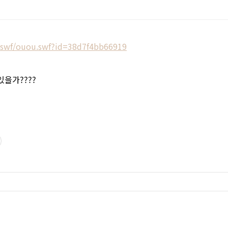
m/swf/ouou.swf?id=38d7f4bb66919
있을가????