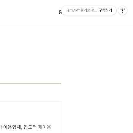
IamVIP™즐거운 블로깅
구독하기
홈
태그
방명록
최다 이용업체, 압도적 재이용