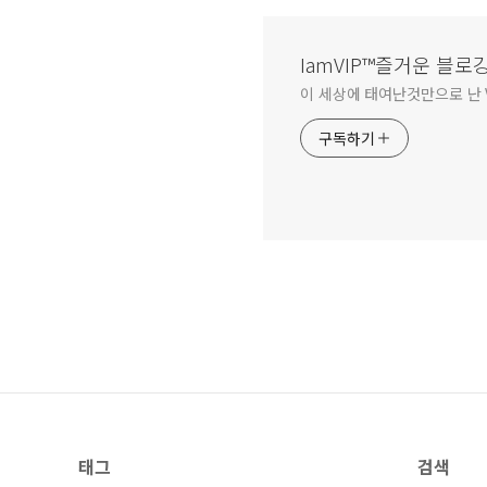
IamVIP™즐거운 블로
이 세상에 태여난것만으로 난 V
구독하기
태그
검색