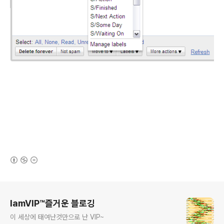
(새창열림)
로그 정보
IamVIP™즐거운 블로깅
이 세상에 태여난것만으로 난 VIP~