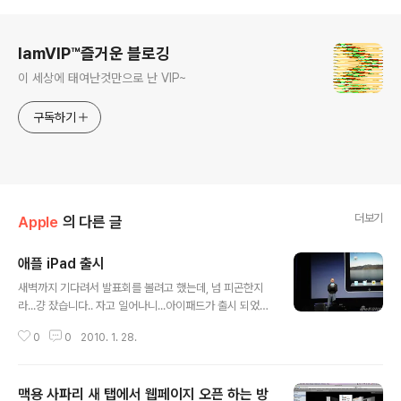
로그 정보
IamVIP™즐거운 블로깅
이 세상에 태여난것만으로 난 VIP~
구독하기
더보기
Apple
의 다른 글
애플 iPad 출시
글 내용
새벽까지 기다려서 발표회를 볼려고 했는데, 넘 피곤한지
라...걍 잤습니다.. 자고 일어나니...아이패드가 출시 되었군
요.^^ 사실은 전화기능이 없는 아이폰이라고 하는데..어쨌
0
0
2010. 1. 28.
든..마음에 드는 제품입니다. 배터리 교체가 된다는것이 아
주 마음에 들었습니다. 교체 안된다고 하는군요.. 허리띠 졸
라매고 돈 저축해야겠네요-.- 더욱 상세한 정보는 애플 공
맥용 사파리 새 탭에서 웹페이지 오픈 하는 방
식 홈페이지 참고하세요.. http://www.apple.com/ipa