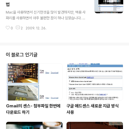
d/
법
글 내용
Mac을 사용하면서 신기한것을 많이 발견하지만, 맥용 사
파리를 사용하면서 아주 불편한 점이 하나 있었습니다. 다
름 아닌 웹페이지에서 다른 링크를 클릭하면 새 탭에서 오
0
2
2009. 12. 26.
픈 되는것이 아니라 새로운 창(윈도우)에서 오픈된다는 것
이었습니다. 새로운 창이 오픈되면 창을 닫기도 귀찮고 해
서..새로운 탭에서 오픈하는 방법이 없을가 해서 검색해보
니 있더군요. 그래서 공유합니다. 터미널 오픈: Finder-A
pplications-Terminal 위에서 처럼 defaults write c
이 블로그 인기글
om.apple.Safari TargetedClicksCreateTabs -bo
ol true 을 입력하시면 됩니다. 만약 초기상태로 회복할려
면 defaults write com.apple.Safari TargetedClic
ksCreateT..
Gmail의 센스- 첨부파일 한번에
구글 애드센스 새로운 지급 방식
다운로드 하기
사용