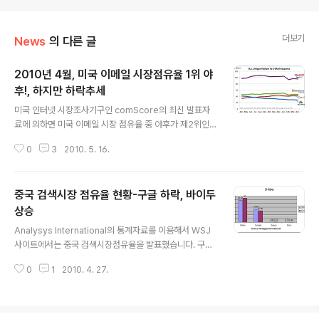
더보기
News
의 다른 글
2010년 4월, 미국 이메일 시장점유율 1위 야
후!, 하지만 하락추세
글 내용
미국 인터넷 시장조사기구인 comScore의 최신 발표자
료에 의하면 미국 이메일 시장 점유율 중 야후가 제2위인
핫메일의 두배가량 되는 유저수로 1위를 차지하고 있으나,
0
3
2010. 5. 16.
전년대비 하락추세를 보이고 있다고 했습니다. 그 중 AOL
MAIL유저수는 근 1년동안 20%나 하락했고 오직 제3위
를 차지하고 있는 구글 지메일(Google Gmail)유저수는
중국 검색시장 점유율 현황-구글 하락, 바이두
전년대비 27% 상승했다고 합니다.
상승
글 내용
Analysys International의 통계자료를 이용해서 WSJ
사이트에서는 중국 검색시장점유율을 발표했습니다. 구글
이 지난번에 중국 검색시장을 철수하면서 작년 제4분기에
0
1
2010. 4. 27.
비해서 4.7%하락했고 바이두가 5.6% 상승했습니다. 검
색엔진 Baidu Google Sogou Soso 2009년제4분기
58.40 35.60 1.00 0.70 2010년제1분기 64 30.90 0.
70 0.40 참고로 위에서 Sogou는 Sohu회사의 제품이고