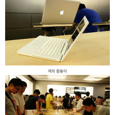
저의 흰둥이