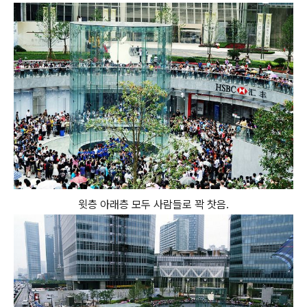
윗층 아래층 모두 사람들로 꽉 찻음.