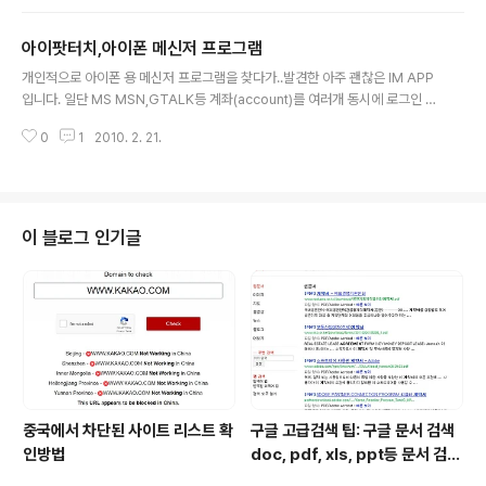
용할 수 있는 아이폰이 있다면 아래 방법데로 설정하시면
됩니다. 참고로 중국에는 데이타 사용비는 지방에 따라서
아이팟터치,아이폰 메신저 프로그램
가격도 틀립니다. 상해에서는 70MB/월에 10위엔 합니다.
글 내용
우선, China Mobile을 사용하신다면 GPRS패키지를 선
개인적으로 아이폰 용 메신저 프로그램을 찾다가..발견한 아주 괜찮은 IM APP
택하시는게 좋을듯 싶습니다. 저는 개인적으로 70MB/월
입니다. 일단 MS MSN,GTALK등 계좌(account)를 여러개 동시에 로그인 할
에 10위엔하는 패키지를 사용하고 있습니다. 아이폰 GPR
수 있습니다. 대화창도 아주 깔끔하고 해서 사용하기에 아주 좋은 툴인것 같습
S 설정 방법: Settings-General-Network-Cellular
0
1
2010. 2. 21.
니다. 설치 방법: 아이폰이나 아이팟 터치를 컴퓨터와 연결한 뒤 더블 클릭해서
Data Network APN: cmnet Username: cm..
설치하면 됩니다. beejive다운로드 애플 앱스토어에서 직접 다운로드 하세요..
유료 프로그램입니다. 2009년12월17일 업데이트: 아이폰용 메신저 프로그램
은 eBuddy를 추천합니다. 애플 앱스토어에서 검색하셔서 무료로 사용하시면
됩니다. 2010년2월21일 업데이트: 아이폰용 무료 메신저 프로그램은 Nimbu
이 블로그 인기글
zz!를 추천합니다. 메신저는 물론이고 구글 토크, 스카이프 등등을 모두 동시..
중국에서 차단된 사이트 리스트 확
구글 고급검색 팁: 구글 문서 검색
인방법
doc, pdf, xls, ppt등 문서 검색
하는 방법