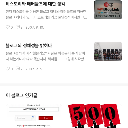
티스토리와 태터툴즈에 대한 생각
글 내용
현재 티스토리를 이용한 블로그 하나와 태터툴즈를 이용한
블로그 하나가 있다. 티스토리는 가끔 불안정적이지만 그
래도 사용하기 편리하다. 플러그인 융합성 문제 걱정할 필
0
2
2007. 9. 10.
요 없고, 트래픽 걱정 필요 없고, 반면 태터툴즈는 자유성이
강하다.. .... 지난번에 태터툴즈 블로그를 텍스트큐브로 업
데이트 시켰는데..스킨이 잘 작동하지 않는다. 무엇보다도
블로그의 정체성을 밝히다
스킨이 제대로 나오지 않는다. 그래서 다시 삭제하고 태터
글 내용
툴즈로 돌아오려고 했다..근데...문제 생겼다.. ... 메인 화면
블로그를 왜서 시작했을가요? 사실은 처음은 다른 사람이
부터 나오지 않는다.. ... 그래서 그냥 마음 가볍게 먹고..태
다 하는거니까.따라 했습니다. 싸이월드도 그렇게 시작했
터툴즈를 버리고 워드프레스로 옮겼다. 물론 400여편의
듯이..인간은 참 유행하는 것을 따라하기 마련인가봐요~~
문장이 아깝지만..그래도 다시 시작하려는 가벼운 마음으
0
2
2007. 9. 6.
티스토리 블로그를 사용하다가 블로깅을 어떻게 하는지 잘
로.. 만약 전에 그 블로그에서 방문자수,구독자를 위해서 조
몰라서 태터툴즈를 기반으로 한 블로그를 시작했습니다.
금 노력했다면 ..
그동안 열심히 블로깅하고 다른 사람의 블로그도 수없이
많이 구독하고..퇴근해서 집에만 오면 컴을 껴안고 블로깅
만 했답니다. 그나마 열심히 몇달 하니 노하우도 조금 생기
이 블로그 인기글
고 구독자도 100여명 이상 생기고 구글페이지 랭크도 4로
올라가고 등등.. 그나마 자신감이 있었길래 티스토리 블로
그 다시 시작해보았습니다. 생각보다는 어렵지 않더군요.
태터툴즈나 티스토리나 다 비슷하기때문에..티스토리는 무
엇보다도 트래픽 걱정할필요 없고 호스팅 용량도 ..