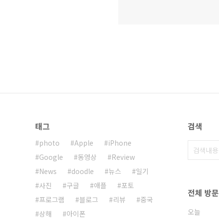
태그
검색
photo
Apple
iPhone
Google
동영상
Review
News
doodle
뉴스
일기
사진
구글
애플
포토
전체 방
프로그램
블로그
리뷰
중국
오늘
상해
아이폰