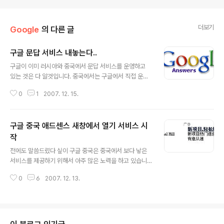
더보기
Google
의 다른 글
구글 문답 서비스 내놓는다..
글 내용
구글이 이미 러시아와 중국에서 문답 서비스를 운영하고
있는 것은 다 알것입니다. 중국에서는 구글에서 직접 운영
을 하는 것이 아니라 텐야(www.tianya.cn)라는 사이트에
0
1
2007. 12. 15.
서 구글과 합작해서 서비스를 내놓고 있습니다. 물론 아직
중국내의 최대 검색 서비스 제공자인 바이두(www.baid
u.com )와 비교할때 크게 유명하지 않지만.. 어쨌던 구글
구글 중국 애드센스 새창에서 열기 서비스 시
이 지난 2006년에 문을 닫았던 서비스를 이제 다시 시작
하게 된다고 하네요...이 소식은 TechCrunch에서 상세한
작
글 내용
정보를 보실 수 있습니다. 필요하신 분들은 아래 링크로 ...
전에도 말씀드렸다 싶이 구글 중국은 중국에서 보다 낳은
http://www.techcrunch.com/2007/12/13/google
서비스를 제공하기 위해서 아주 많은 노력을 하고 있습니
-answers-stirs-zombie-like-as-google-qa/
다. 지난번의 짧은 도메인 g.cn을 사용으로부터 애드센스
0
6
2007. 12. 13.
새로운 지급 방식 등등.. 이번에는 중국 블로거들의 요구로
애드센스를 클릭했을 때 새창에서 열게 할수 있는 기능을
추가했습니다. 왜냐 하면 중국의 습관은 거의 모든 사이트
가 무엇인가를 클릭했을 때 새창에서 켜지는 것을 좋아합
니다. 새창에서 새로운 문장을 읽은 후 창닫기 해서 원래의