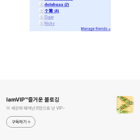
로그 정보
IamVIP™즐거운 블로깅
이 세상에 태여난것만으로 난 VIP~
구독하기