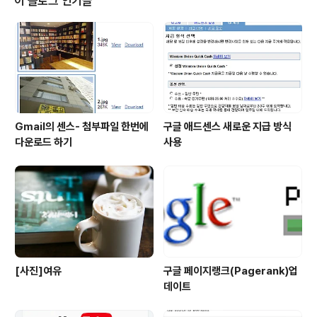
이 블로그 인기글
페이지에서 다른 문장을 또 보고~혹시 인터넷 속도가 느려
서 그럴가요? 어쨌던 전 세계 처음으로 애드센스를 새창에
서 오픈 할수 있는 서비스를 제공하기를 중국에서 시작했
습니다. 카이푸 리가 제대로 이끌어 나가고 있군요~ Tech
norati Tags: Google,G..
Gmail의 센스- 첨부파일 한번에
구글 애드센스 새로운 지급 방식
다운로드 하기
사용
[사진]여유
구글 페이지랭크(Pagerank)업
데이트