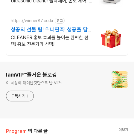
Ultrasonic cleaner 출력제어, 온도 제어, 시
간제어등 다양한기능, 내화학성 스테인리스
스틸 바디
https://winner87.co.kr
광고
성공의 선물 팁! 위너판촉! 성공을 담
다. 판촉의시작!
CLEANER 홍보 효과를 높이는 완벽한 선
택! 홍보 전문가의 선택!
로그 정보
IamVIP™즐거운 블로깅
이 세상에 태여난것만으로 난 VIP~
구독하기
더보기
Program
의 다른 글