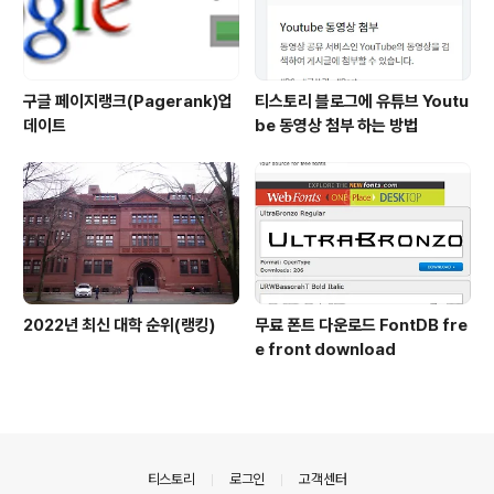
구글 페이지랭크(Pagerank)업
티스토리 블로그에 유튜브 Youtu
데이트
be 동영상 첨부 하는 방법
2022년 최신 대학 순위(랭킹)
무료 폰트 다운로드 FontDB fre
e front download
의안내
티스토리
로그인
고객센터