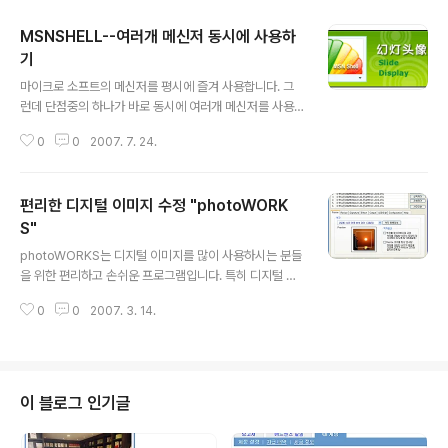
MSNSHELL--여러개 메신저 동시에 사용하
기
글 내용
마이크로 소프트의 메신저를 평시에 즐겨 사용합니다. 그
런데 단점중의 하나가 바로 동시에 여러개 메신저를 사용
할 수 없다는 점이죠.. 그래서 중국에서 개발한 소프트웨어
0
0
2007. 7. 24.
가 있는데 메신저를 여러개 동시에 사용 할 수 있을 뿐만아
니라 여러가지 기능들이 있습니다. 왼쪽의 그림에서 설명
했듯이 비밀적으로 채팅이 가능하고 Slide Display이 가
편리한 디지털 이미지 수정 "photoWORK
능하며 그리고 화면 캡처 기능도 됩니다. 이 프로그램은 완
전 무료 소프트 웨어입니다. 저가 몇년동안 사용해보았는
S"
글 내용
데 아주 괜찮은것이라서 강력 추천합니다. 중문,영문버젼
photoWORKS는 디지털 이미지를 많이 사용하시는 분들
모두 있습니다. 프로그램 설치 할때 언어선택을 하시면 됩
을 위한 편리하고 손쉬운 프로그램입니다. 특히 디지털 카
니다. 다운로드
메라를 이용해서 많은 이미지 작업을 하시는 분들에게는
0
0
2007. 3. 14.
포토샵처럼 덩치크고 사용하기 불편한 프로그램들보다도
훨씬 편리하게 사용하실수 있습니다. 초보자들도 쉽게 사
용할수 있고 사진의 화질 저하나 손실을 최대한으로 줄여
주며, 일괄배치 작업을 통해 능률적으로 작업을 하실수 있
습니다. 다양한 액자기능의 적용으로 사진을 보다 품위있
이 블로그 인기글
게 만들수 있으며, 그래픽 도구들에서 제공해주는 Auto L
evel, Sharpen, Rotate등 다양한 Effect 효과도 그대로