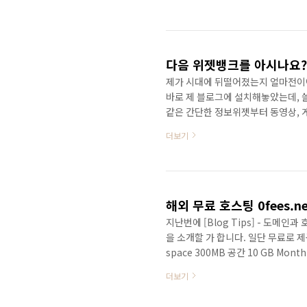
서 하라는 ping을 수십번 해보았는
다름 아닌 티스토리 관리자 화면의 
5개로 설정하니 바로 아래처럼 사이
분공개로 설정하..
다음 위젯뱅크를 아시나요?
제가 시대에 뒤떨어졌는지 얼마전이야
바로 제 블로그에 설치해놓았는데, 쓸
같은 간단한 정보위젯부터 동영상, 게
을 쉽게 퍼갈 수 있는 서비스 입니다. 다
더보기
방법은 아주 간단한테, 다음 블로그
를 복사하면 기타 사이트나 블로그에
니다..
해외 무료 호스팅 0fees.net 
지난번에 [Blog Tips] - 도메인
을 소개할 가 합니다. 일단 무료로 제
space 300MB 공간 10 GB Month
PHP와 MYSQL지원 5 Add-on do
더보기
지원 이런 사양을 볼 때 웬만한 유로
년3월에 오픈해서 현재 7000명이 