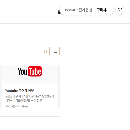
IamVIP™즐거운 블로깅
구독하기
홈
태그
방명록