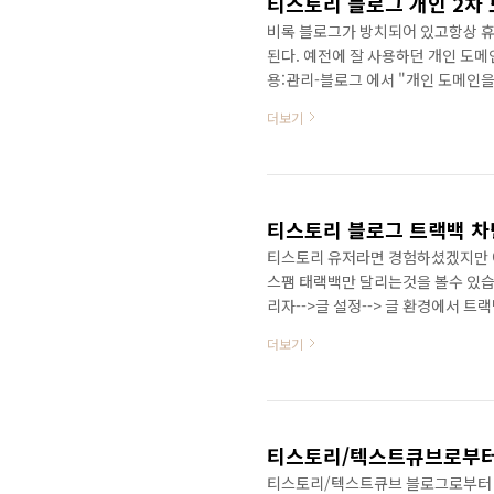
티스토리 블로그 개인 2차
비록 블로그가 방치되어 있고항상 휴
된다. 예전에 잘 사용하던 개인 도메
용:관리-블로그 에서 "개인 도메인
하고 아래처럼 CNAME레코드가 잘 못
더보기
력하고 티스토르 블로그 주소인 jack.
도메인의 CNAME 레코드가 잘못 등록되어
구글해보니 해당 사이트 (감사합니다)
티스토리 블로그 트랙백 차
티스토리 유저라면 경험하셨겠지만 
스팸 태랙백만 달리는것을 볼수 있습
리자-->글 설정--> 글 환경에서 트
더보기
티스토리/텍스트큐브 블로그로부터 