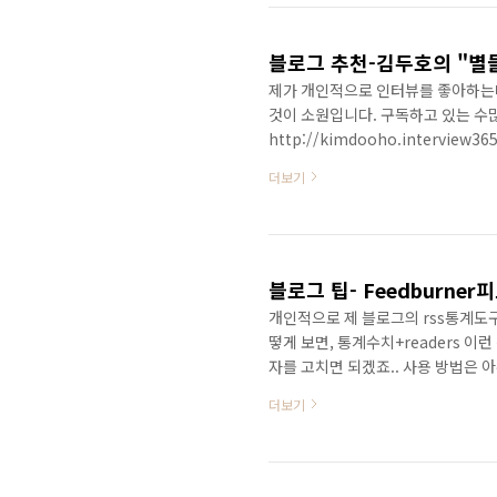
http://www.0fees.net/ PS: 무료
블로그 추천-김두호의 "별
제가 개인적으로 인터뷰를 좋아하는데
것이 소원입니다. 구독하고 있는 수많
http://kimdooho.interv
하는것 같습니다. 인터뷰 받는 자의
더보기
다. 인터뷰365에서 적지 않은 유
세요.
블로그 팁- Feedburne
개인적으로 제 블로그의 rss통계도구를
떻게 보면, 통계수치+readers 이
자를 고치면 되겠죠.. 사용 방법은 아주 간단합니
-- Feedburner사이트에 접속한다
더보기
"anim=0" 뒤에 "&label=xxx
꾸었습니다. 효과는 모르신다면 댓글