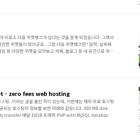
데 전혀 반응이 없었습니다. 하지만 나중에 끝내 해결했습니다..
환결 설정-기타 설정 부분에 접속합니다. RSS부분에서 공개글을
즈가 크다는 에러 메시지가 나타납니다. 그래서 RSS부분에서 부
 비로소 다음 위젯뱅크가 있다는 것을 알게 되었습니다. 그래서
만한 위젯들이 많더군요.. 그럼 다음 위젯뱅크란? 달력, 날씨와
임 등 다양한 위젯을 모아보고 카페, 블로그 등 내 공간으로 위젯
음 위젯뱅크 사이트: http://widgetbank.daum.net/ 설치
,티스토리 지어 네이버 블로그에까지 설치가 가능하며 html소스
 모두 설치 가능합니다. 제 블로그에도 위젯 몇개를 달아놓았습
- zero fees web hosting
과 호스팅..이라는 글을 올린 적이 있는데, 이번에는 해외 무료 호스팅
공되는 호스팅의 정보를 보면 아래와 같습니다. 300 MB disk
ly transfer 매달 10GB 트래픽 PHP with MySQL databases
mains 5개 독립 도메인 지원 5 Sub domains 5개 서버 도메인
 호스팅보다 좋은 서비스를 제공하고 있습니다. 이 사이트는 2008
넘는 유저가 사용하고 있다고 합니다. 공식 사이트: