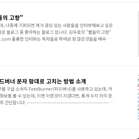
 호..
들의 고향"
, 나중에 기회되면 제가 관심 있는 사람들을 인터뷰해보고 싶은
은 블로그 중 좋아하는 블로그 입니다. 김두호의 "별들의 고향"
iew365.com 훌륭한 인터뷰는 독자들로 하여금 참 많은것들을 배우게
 생각과 삶도 알수 있는, 아주 좋은 커뮤니케이션 방식인것같습니
명인사들을 만났네요~관심있는 분들은 인터뷰365 블로그를 구독하
r피드버너 문자 맘대로 고치는 방법 소개
 구글 소속의 Feedburner(피드버너)를 사용하고 있는데, 어
런 정보를 볼 수 있는데, 이젠 이런것이 지겹다면, 통계 수치 뒤의 문
다. ----------------------------------------------
. Feedcount 클릭. 코드는 아래와 같은데 여기서 아래처럼
"를 추가하면 됩니다. xx는 원하는 문자로 바꾸면 된다.저는 VIPs로 바
 남겨주세요^^