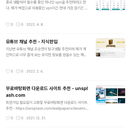
ocked in mainland China under the country's Int
중국 생활에서 필수품 중인 하나인 vpn을 추천하려고 한
ernet censorship policy Man..
다. 제가 백업으로 사용중인 vpn이긴 한데 가끔 끊기긴 하
지만 유튜브 및 구글 등등을 사용하는데는 끊김없이 잘 사
용하고 있어서 추천 한다. 데이터 대비 가격이 저렴해서 좋
작성시간
0
0
2022. 4. 8.
다. 물론 사용자 화면은 중국어로 되어 있어서 불편할수 있
음. 최대 3~5대 장비 동시 사용 가능. ㅆ결제는 위챗이나
알리페이로 가능. AMNA vpn : https://oh.amna.cc/au
유튜브 채널 추천 - 지식한입
th/register?code=4gg3 해당 vpn은 다른 보통 vpn
글 내용
과 달리 Shadorocket, V2Ray 등 지원한다.
지난번 유튜브 채널 조승연의 탐구생활 추천외에 제가 개
인적으로 너무 즐겨 보는 유익한 정보를 얻을수 있는 채널
을 공유할까 합니다. 현재 구독자수는 87만6천인데 곧 백
만이 되지 않을까 싶네요. 지식한입 https://www.youtu
작성시간
0
0
2022. 2. 6.
be.com/channel/UCi9Sl8GnFdYoqEVXnojBPJw
이렇게 좋은 채널은 돈을 주고 구독해도 충분히 돈을 쓸만
한 채널인것 같습니다.
무료바탕화면 다운로드 사이트 추천 - unspl
ash.com
글 내용
회원가입 필요없이 고화질 무료바탕화면 다운로드 사이트
추천 - https://unsplash.com/wallpapers/desktop
Desktop Wallpapers: Free HD Download [500+
작성시간
0
0
2021. 12. 31.
HQ] | Unsplash Choose from hundreds of free d
esktop wallpapers. Download HD wallpapers fo