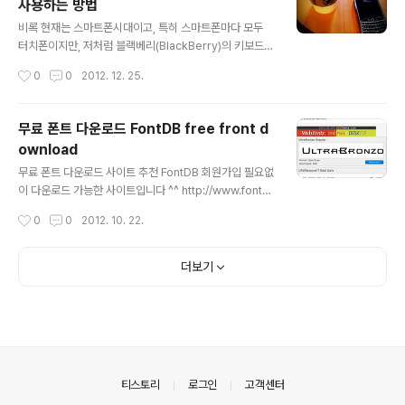
사용하는 방법
고 있는 모든 도메인에 구글 apps을 통해서 메일 서비스
글 내용
를 사용하고 있습니다. 그럼 구글 도메인 메일 서비스를 대
비록 현재는 스마트폰시대이고, 특히 스마트폰마다 모두
체할 다른 업체는 없을까요? 네 물론 있습니다. 바로 다음
터치폰이지만, 저처럼 블랙베리(BlackBerry)의 키보드에
에서 제공하는 메일 도메인 서비스입니다. 그럼 다음 메일
대한 집착이 있는 분들이 계신지 모르겠네요. 현재 중국에
작성시간
0
0
2012. 12. 25.
도메인 서비스 신청 방법은? 아래 다음 지식 내용 확인하시
서 사용하고 있는 스마트 폰은 갤럭시 노트 2 및 블랙베리
기를 바랍니다. http://k.daum.n..
9630 폰입니다. 안드로이 OS나 iOS를 사용하는 스마트
폰은 이메일 세팅을 아주 쉽게 할수 있을뿐만 아니라 완전
무료 폰트 다운로드 FontDB free front d
무료~인데 블랙베리는 메일 기능을 사용하려면 BIS라는것
ownload
을 유료로 사용해야 합니다. 한국내에서도 BIS비용에 대해
글 내용
서 말이 많죠~ 블랙베리! 블랙베리 9780의 장단점과 BIS
무료 폰트 다운로드 사이트 추천 FontDB 회원가입 필요없
요금제! - by T리포터 인스블랙베리 9900, 유심기변 후
이 다운로드 가능한 사이트입니다 ^^ http://www.font-d
BIS 신청방법은?BIS에 가로막힌 블랙베리 대중화 2012
b.com/
작성시간
0
0
2012. 10. 22.
년 대한민국, 블랙베리의 현지화 수준은 어디까지 왔나? 그
럼 중국에서 ..
더보기
의안내
티스토리
로그인
고객센터