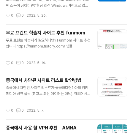
팬 소음이 심하다면? 항상 최신 Windows버전으로 업그
레이드 하였고 노트북에서 어플리케이션을 많이 사용하지
작성시간
0
0
2022. 5. 26.
도 않는데 팬이 계속 돌아간다면? 정말 짜증납니다. 여러
루트를 통해서 알아보았는데 아래 방법이 제 노트북 팬 소
음(노이즈)를 해결하는데 도움이 되서 공유 합니다. 팬 소
무료 프린트 학습지 사이트 추천 funmom
음이 너무 심해서 노트북을 버릴까도 생각했습니다. 현재
글 내용
무료 프린트 학습지가 필요하다면? Funmom 사이트 추천
사용하고 있는 Thinkpad W520는 아주 오래전에 출시
합니다 https://funmom.tistory.com/ 샘플
한 제품이지만 노트북 키보드가 최고여서 사용하고 있습니
다. Lenovo Thinkpad W520 노트북 스펙: Windows
10 노트북 팬 소음 해결 방법 Issue: CPU Fan runs con
작성시간
0
0
2022. 5. 16.
stantly ever since upgrading to W..
중국에서 차단된 사이트 리스트 확인방법
글 내용
중국에서 차단된 사이트 리스트가 궁금하다면? 아래 위키
피디아 링크 클릭 (참고로 최신 데이터는 아님). 해외에서
유행하는 뉴스, SNS 사이트는 모두 차단되었다고 생각하
면 된다. https://en.wikipedia.org/wiki/List_of_web
작성시간
0
0
2022. 5. 7.
sites_blocked_in_mainland_China List of websit
es blocked in mainland China - Wikipedia From
Wikipedia, the free encyclopedia Jump to navig
중국에서 사용 할 VPN 추천 - AMNA
ation Jump to search Domain names that are bl
글 내용