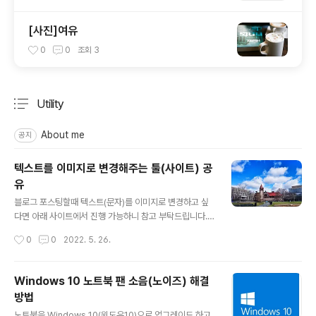
[사진]여유
0
0
조회
3
Utility
분류 전체보기
주요 글 목록
About me
공지
텍스트를 이미지로 변경해주는 툴(사이트) 공
유
글 내용
블로그 포스팅할때 텍스트(문자)를 이미지로 변경하고 싶
다면 아래 사이트에서 진행 가능하니 참고 부탁드립니다. t
ext to image converter world's simplest text to
작성시간
0
0
2022. 5. 26.
ol 공식 사이트 https://onlinetexttools.com/convert
-text-to-image
Windows 10 노트북 팬 소음(노이즈) 해결
방법
글 내용
노트북을 Windows 10(윈도우10)으로 업그레이드 하고