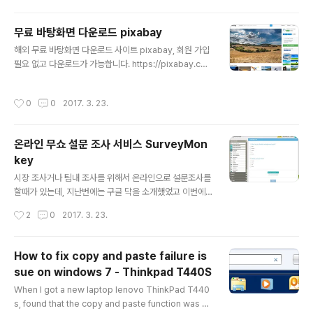
무료 바탕화면 다운로드 pixabay
글 내용
해외 무료 바탕화면 다운로드 사이트 pixabay, 회원 가입
필요 없고 다운로드가 가능합니다. https://pixabay.co
m/en/editors_choice/
작성시간
0
0
2017. 3. 23.
온라인 무쇼 설문 조사 서비스 SurveyMon
key
글 내용
시장 조사거나 팀내 조사를 위해서 온라인으로 설문조사를
할때가 있는데, 지난번에는 구글 닥을 소개했었고 이번에
는 세게 최대 온라인 설문 조사 서비스를 진행하고 있는 Su
작성시간
2
0
2017. 3. 23.
rveryMonkey를 소개하고자 한다. 기업용은 유료, 개인
용은 무료.공식 사이트 https://www.surveymonkey.c
om테스트 링크: https://www.surveymonkey.com/
How to fix copy and paste failure is
r/8XJKQGH Create your own user feedback sur
sue on windows 7 - Thinkpad T440S
vey 사용 방법1. 무료 계정 신청. https://ko.surveymo
글 내용
nkey.com/ 한국어, 영어, 중국어 등 다국어 버전이 있음.
When I got a new laptop lenovo ThinkPad T440
2. 설문 조사 내용 만들기 3. 설문 조사 내용 공유하기 (Em
s, found that the copy and paste function was no