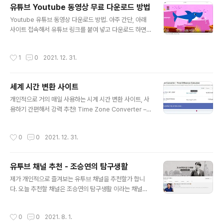
r free on Unsplash. unsplash.com
유튜브 Youtube 동영상 무료 다운로드 방법
글 내용
Youtube 유튜브 동영상 다운로드 방법. 아주 간단, 아래
사이트 접속해서 유튜브 링크를 붙여 넣고 다운로드 하면
끝. https://ytop1.com/ko39
작성시간
1
0
2021. 12. 31.
세계 시간 변환 사이트
글 내용
개인적으로 거의 매일 사용하는 시계 시간 변환 사이트, 사
용하기 간편해서 강력 추천! Time Zone Converter –
Time Difference Calculator https://www.timeand
date.com/worldclock/converter.html 시간 변환을
작성시간
0
0
2021. 12. 31.
원하는 지역의 날짜, 시간 등을 선택하면 자동으로 변환 해
줍니다. 예를 들면, 미국 동부 시간 EST를 입력해도 되고
혹은 도시 이름을 입력하면 그에 해당되는 TIMEZONE이
유투브 채널 추천 - 조승연의 탐구생활
나옵니다.
글 내용
제가 개인적으로 즐겨보는 유투브 채널을 추천할가 합니
다. 오늘 추천할 채널은 조승연의 탐구생활 이라는 채널인
데, 특히 역사를 해석하는 내용이 너무 재미있고 유익한것
같아서 추천드립니다. 현재는 110만 구독자가 있네요. 조
작성시간
0
0
2021. 8. 1.
승연의 탐구생활 링크