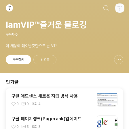
검색하기
티스토리
IamVIP™즐거운 블로깅
구독자
0
이 세상에 태여난것만으로 난 VIP~
구독하기
방명록
신고하기 레이어
열기
인기글
구글 애드센스 새로운 지급 방식 사용
0
0
조회
4
구글 페이지랭크(Pagerank)업데이트
0
3
조회
3