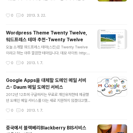
가 난 나머지 자기 칼로 죽이고 말았지요. 그리고 나서 물을
원숭이들이 바나나를 낚아채는 순간 냉수를 뒤집어쓰게 해
마시려고 하는데 문득 이상한 생각이 드는 것입니다. 그래
놓았습니다. 배고픈 원숭이 한 마리가 바나나를 먹기 위해
작성시간
0
0
2013. 3. 22.
서 그 물줄기를 따라..
장대를 기어올랐고 바나나를 집는 순간 냉수를 뒤집어썼습
니다. 깜짝 놀란 원숭이는 그 이후 아예 바나나를 먹으려는
시도를 단념했습니다. 다른 원숭이들도 똑같은 경험을 했
Wordpress Theme Twenty Twelve,
고 결국 모두 포기하고 말았습니다. 그 후 연구원들은 냉수
워드프레스 테마 추천-Twenty Twelve
를 뒤집어쓴 원숭이 한 마리를 꺼내고 새로운 원숭이를 넣
글 내용
었습니다. 새로운 원숭이는 바나나를 먹기 위해 장대를 기
오늘 소개할 워드프레스 테마(스킨)은 Twenty Twelve
어올랐지만 기존에 있던 원숭이들이 새로운 원숭이를 끌어
이라고 하는 아주 깔끔한 테마입니다. 데모 사이트: http://
내렸습니다. 결국 새로운 원숭이는 이유도 모른 채 포기하
wp-themes.com/twentytwelve?TB_iframe=true
작성시간
0
0
2013. 1. 7.
고 말았습니다. 계속해서 냉수를 뒤집어쓴 경..
&width=1155&height=529혹은 http://startupjunct
ure.com/ 워드프레스 테마 Twenty Twelve 다운로드
링크 : http://wordpress.org/extend/themes/twen
Google Apps을 대체할 도메인 메일 서비
tytwelve
스- Daum 메일 도메인 서비스
글 내용
2012년 12초에 구글에서는 무료로 개인유저한테 제공했
던 도메인 메일 서비스를 더는 새로 지원하지 않겠다고했
습니다. 참고로 예전에 신청했던 개인유저는 앞으로도 계
작성시간
0
0
2013. 1. 7.
속 자신의 도메인으로 메일 서비스를 사용할수 있다고 합
니다. 단 새로운 유저가 자신의 도메인으로 메일 서비스를
사용할려면 10명이하 그룹에서는 일인당 일년에 50달러
중국에서 블랙베리Blackberry BIS서비스
의 비용을 지불해야 합니다. 개인적으로 저는 제가 보유하