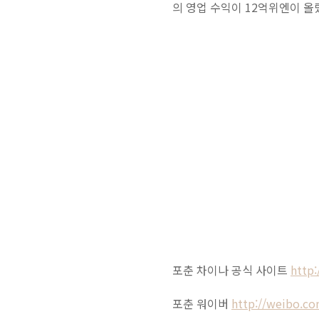
의 영업 수익이 12억위엔이 올
포춘 차이나 공식 사이트
http
포춘 워이버
http://weibo.co