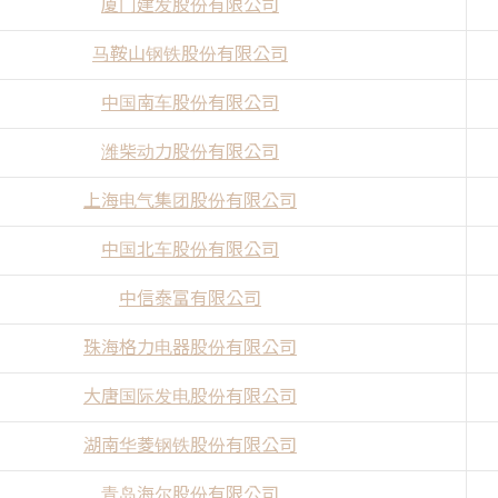
厦门建发股份有限公司
马鞍山钢铁股份有限公司
中国南车股份有限公司
潍柴动力股份有限公司
上海电气集团股份有限公司
中国北车股份有限公司
中信泰富有限公司
珠海格力电器股份有限公司
大唐国际发电股份有限公司
湖南华菱钢铁股份有限公司
青岛海尔股份有限公司