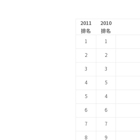
2011
2010
排名
排名
1
1
2
2
3
3
4
5
5
4
6
6
7
7
8
9