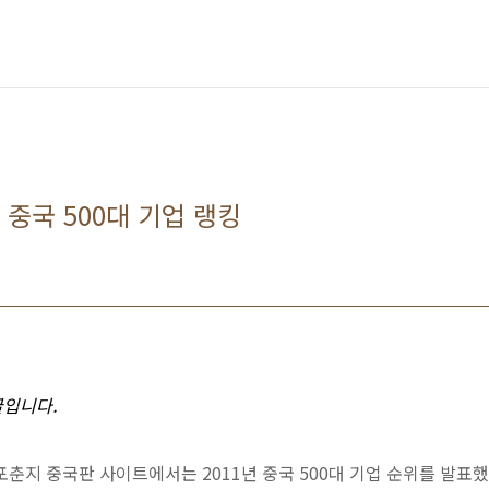
 중국 500대 기업 랭킹
글입니다.
포춘지 중국판 사이트에서는 2011년 중국 500대 기업 순위를 발표