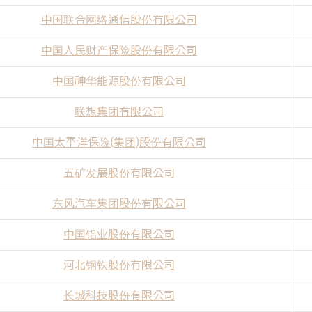
中国联合网络通信股份有限公司
中国人民财产保险股份有限公司
中国神华能源股份有限公司
联想集团有限公司
中国太平洋保险(集团)股份有限公司
五矿发展股份有限公司
东风汽车集团股份有限公司
中国铝业股份有限公司
河北钢铁股份有限公司
长城科技股份有限公司