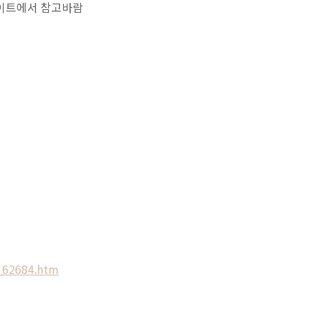
사이트에서 참고바람
t_62684.htm