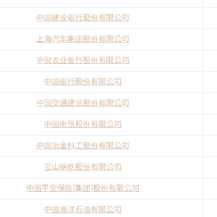
中国建设银行股份有限公司
上海汽车集团股份有限公司
中国农业银行股份有限公司
中国银行股份有限公司
中国交通建设股份有限公司
中国电信股份有限公司
中国冶金科工股份有限公司
宝山钢铁股份有限公司
中国平安保险(集团)股份有限公司
中国海洋石油有限公司