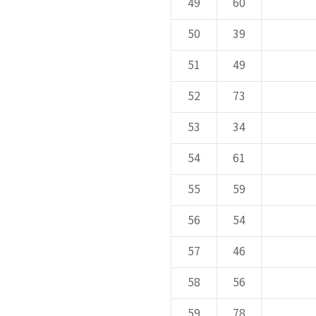
49
60
50
39
51
49
52
73
53
34
54
61
55
59
56
54
57
46
58
56
59
78