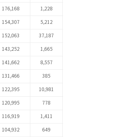
176,168
1,228
154,307
5,212
152,063
37,187
143,252
1,665
141,662
8,557
131,466
385
122,395
10,981
120,995
778
116,919
1,411
104,932
649