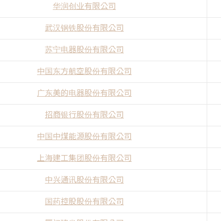
华润创业有限公司
武汉钢铁股份有限公司
苏宁电器股份有限公司
中国东方航空股份有限公司
广东美的电器股份有限公司
招商银行股份有限公司
中国中煤能源股份有限公司
上海建工集团股份有限公司
中兴通讯股份有限公司
国药控股股份有限公司