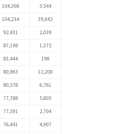
104,308
3,544
104,234
39,042
92,431
2,039
87,198
1,372
83,444
198
80,963
12,208
80,578
6,761
77,788
5,805
77,591
2,704
76,441
4,907