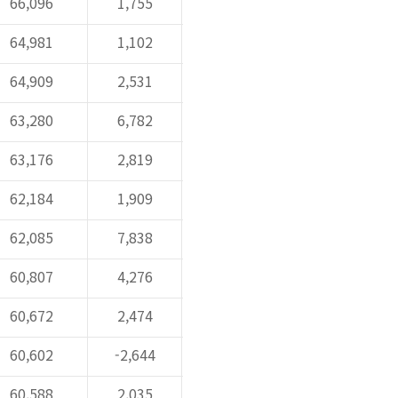
66,096
1,755
64,981
1,102
64,909
2,531
63,280
6,782
63,176
2,819
62,184
1,909
62,085
7,838
60,807
4,276
60,672
2,474
60,602
-2,644
60,588
2,035