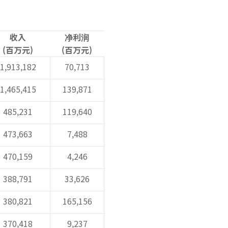
收入
净利润
(百万元)
(百万元)
1,913,182
70,713
1,465,415
139,871
485,231
119,640
473,663
7,488
470,159
4,246
388,791
33,626
380,821
165,156
370,418
9,237