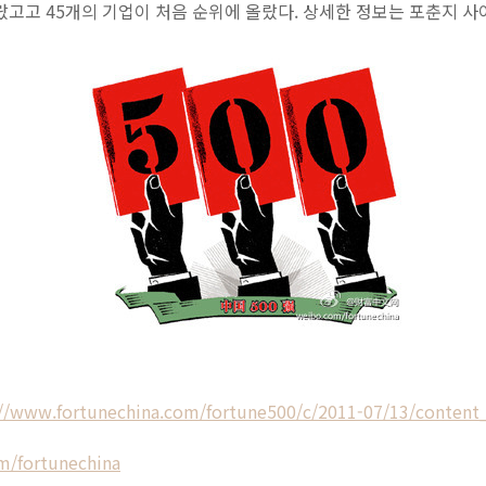
랐고고 45개의 기업이 처음 순위에 올랐다. 상세한 정보는 포춘지 
://www.fortunechina.com/fortune500/c/2011-07/13/conten
m/fortunechina