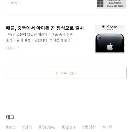
iPhone 3GS가 7월에 일본 핸드폰 시장에서 제
크기 조절을 터치만으로 가능합니다.이 앱은 애
더보기
일 많이 판매 된 핸드폰 기계로 나타났습니다.
플 앱스토어세 무료로 다운로드 해서 사용할 수
16GB인 iPhone 3GS는 9위입니다. 역대로 일
있습니다. 검색창에 "Backgrounds"이라고 검
본 본토 기업이 일본시장에서 줄곧 1위를 해왔는
색하시면 해당 앱을 찾을 수 있습니다. 이쁜 아이
데, 아이폰의 흥행은 다른 외국 기업들도 일본 핸
팟터치 혹은 아이폰의 배경화면을 원하시다면
애플, 중국에서 아이폰 곧 정식으로 출시
드폰 시장에서 가능성 있다는것을 보여준듯 합
이 앱을 사용하시면 됩니다.
그동안 소문이 많았던 애플의 아이폰 중국 진출
니다. 7월 일본 핸드폰 판매 순위
소식이 끝내 결정이 났습니다. 즉 애플과 중국의
이동통신회사인 차이나 유니콤(China
더보기
Unicom)이 합작해서 올해 제4분기에 아이폰을
중국에서 정식으로 출시한다고 합니다(차이나
유니콤 측 소식) 애플 중국 홈페이지
(www.apple.com.cn)에 접속하면 아래와 같
목록 더보기
은 화면을 볼수 있습니다. 하지만, 중국에서 출시
하는 아이폰은 WI-FI기능이 없다고 합니다(WSJ
소식 참고). 차이나 유니콤측에서 아이폰 구입자
에게 보조금을 대주겠다고 했는데, 구체적인 금
액을 아직 알려지지 않았습니다. engadget 중
문 사이트에서도 독자들한테 이런 질문을 하고
있습니다. wi-fi기능이 없는 아이폰을 좋아하시
태그
겠습니까? Anyway, 아이폰 중국으로 진출합니
다.
뉴스
상해
Review
Apple
동영상
리뷰