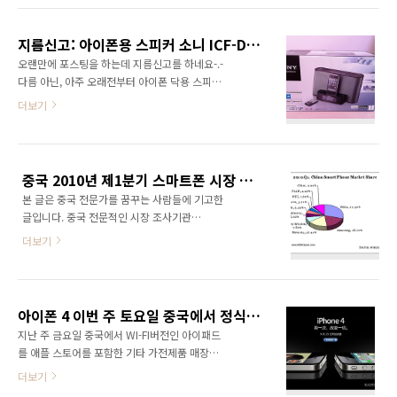
진은 중국의 포털인 시나, 소후 및 텐센트의 기자
와 인터뷰를 하고 사진을 찍었는데 apple pr을
지름신고: 아이폰용 스피커 소니 ICF-DS11IP 사용후기
책임지는 측에서 비즈니스 용도로 사용할수 없
오랜만에 포스팅을 하는데 지름신고를 하네요-.-
다고 해서 시나측의 기자가 개인 웨이보에 같이
다름 아닌, 아주 오래전부터 아이폰 닥용 스피커
찍은 사진을 올렸습니다. 애플의 새로운 CEO 팀
를 사고 싶었습니다. 애플 스토어에도 여러번 갔
더보기
쿡이 취임이래 두차례나 중국을 방문한 이유는
었구요. 고르고 고르다가 결국은 디자인이 깔끔
모두 원인이 있습니다.애플의 중국 매출은 지난
하고 기능도 많은 소니ICF-DS11IP를 질렀습니
해 9월 마감된 2012 회계연도에서 57억달러(약
다. 토요일 새벽에 인터넷 쇼핑했는데 일요일 오
6조574억원)를 기록하며 세계 판매의 16%가량
전에 도착했네요. iPod/iPhone speaker dock
을 차지했다.-중앙일보
중국 2010년 제1분기 스마트폰 시장 점유율 분석
with clock and alarm functions 3.5W +
본 글은 중국 전문가를 꿈꾸는 사람들에 기고한
3.5W RMS, iPod/iPhone 3GS compatible,
글입니다. 중국 전문적인 시장 조사기관
FM / AM tuner, MEGA BASS, remote control
Enfodesk의 분석에 따르면 2010년 제1분기 중
Wake up to your iPod/iPhone tunes and
더보기
국 국내 스마트폰 총 판매량은 1057.3만대(정
videos High quality stereo sound for your
품)이며 이는 작년대비 46.0% 증가했다. MAC
iTunes l..
OS 플랫폼 기반의 iPhone과 Android 플랫폼
제품이 중국에 발매되고 있으므로 기타 모바일
아이폰 4 이번 주 토요일 중국에서 정식 발매, 그리고 두개의 애플 스토어 추가 오픈
기기 제조업체는 중국 스마트폰 시장 공략에 나
지난 주 금요일 중국에서 WI-FI버전인 아이패드
섰다. 절대적인 1위였던 노키아는 스마트폰 시장
를 애플 스토어를 포함한 기타 가전제품 매장에
에서 처음으로 30%미만의 시장 점유율을 차지
서 판매를 시작한 후 이번 주 토요일 차이나 유니
더보기
했다. Analysys International의 시장 조사에 의
콤 약정 폰 및 애플 스토어에서는 약정이 없는 아
하면 중국 스마트폰 시장에서 노키아는 29.30%