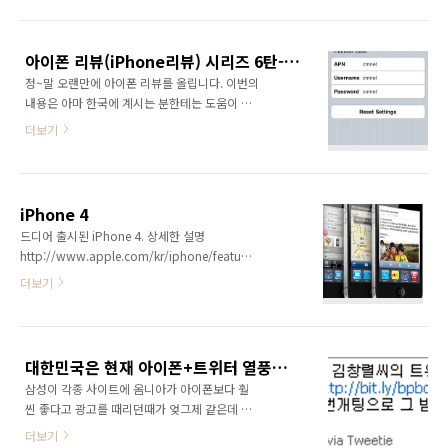
이폰 4를 발매하게 된다. 무약정 16G iPhone 4
로 1위, 삼성이 18.7%로 2위, 16.4%로 모토로
= 4999 CNY (86만원) 32G iPhone 4 = 5999
라가 3위를 차지했다. 아 이폰이 위 시장조사 결
CNY (104만원) iPhone 4 차이나 유니콤 약정
과에서 시장 점유율이 ..
아이폰 리뷰(iPhone리뷰) 시리즈 6탄-중국에서 아이폰으로 인터넷 하는 방법
폰 약정에 관해서 상세한 정보는 차이나 유니콤
정~말 오랜만에 아이폰 리뷰를 올립니다. 이번의
공식 사이트 참고
내용은 아마 한국에 계시는 분한테는 도움이 되
http://shop.10010.com/iphone/toEnteryInfo.action
지 않을수 있으나, 중국에서 아이폰을 통해서 인
한국에서는 이동 통신사를 바꿔도 전화번호는
더보기
터넷 하고 싶은 분들한테는 도움이 되지 않을가
바꿀 필요는 없는데, 중국에서는 차이나 모바일
싶네요. 우선, 중국에서 정상적으로 사용할 수 있
에서 차이나 유니콤으로 이동 통신사를 바꾸면
는 아이폰이 있다면 아래 방법데로 설정하시면
반드시 핸드폰 번호를 바꿔야 하는 불편한 점이
됩니다. 참고로 중국에는 데이타 사용비는 지방
있습니다...
iPhone 4
에 따라서 가격도 틀립니다. 상해에서는 70MB/
드디어 출시된 iPhone 4. 상세한 설명
월에 10위엔 합니다. 우선, China Mobile을 사
http://www.apple.com/kr/iphone/features.html
용하신다면 GPRS패키지를 선택하시는게 좋을
동영상 :
더보기
듯 싶습니다. 저는 개인적으로 70MB/월에 10위
http://movies.apple.com/media/us/iphone/2010/tours/apple-
엔하는 패키지를 사용하고 있습니다. 아이폰
iphone4-design_video-us-
GPRS 설정 방법: Settings-General-Network-
20100607_848x480.mov
Cellular Data Network APN: cmnet
Username: cm..
대한민국은 현재 아이폰+트위터 열풍이 불고 있다?
삼성이 각종 사이트에 옴니아가 아이폰보다 훨
씬 좋다고 광고를 때리던때가 엊그제 같은데 벌
써 2010년4월이 되고, 현재 연예인을 비롯해서
더보기