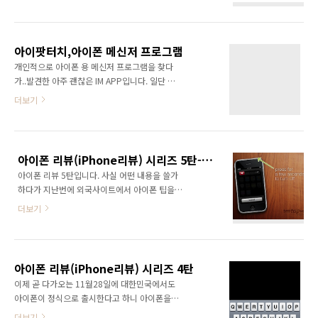
일반인들까지 아이폰 열풍을 불고 있으니, 아이
폰이 통신업계에 가져다주는 영향이 만만치 않
은것 같습니다. 아이폰 리뷰 시리즈는 시간 내서
계속 업데이트 하도록 하겠습니다. 요즘은 노키
아이팟터치,아이폰 메신저 프로그램
아 스마트폰에 빠져있답니다^^ 드림위즈의 이
개인적으로 아이폰 용 메신저 프로그램을 찾다
찬진 대표님은 3월말이나 4월초에 아이폰 가입
가..발견한 아주 괜찮은 IM APP입니다. 일단 MS
자가 50만이 넘을것이라고 하셨네요. 그리고 제
MSN,GTALK등 계좌(account)를 여러개 동시에
더보기
가 follow하고 있는 oojoo님의 트윗을 보니,
로그인 할 수 있습니다. 대화창도 아주 깔끔하고
DJ DOC의 가수 김창렬이 늦은 밤에 "술번개 한
해서 사용하기에 아주 좋은 툴인것 같습니다. 설
번 할까요?"라는 소식에 50여명이 모였다는 재
치 방법: 아이폰이나 아이팟 터치를 컴퓨터와 연
미있는 이야기도 있습니다. 개인적으로 트위터
결한 뒤 더블 클릭해서 설치하면 됩니다.
를 걍 혼자 수다떨고 하는 편일뿐이긴 하지만, 트
아이폰 리뷰(iPhone리뷰) 시리즈 5탄-아이폰 팁
beejive다운로드 애플 앱스토어에서 직접 다운
위터에서 유용한 정..
아이폰 리뷰 5탄입니다. 사실 어떤 내용을 쓸가
로드 하세요..유료 프로그램입니다. 2009년12
하다가 지난번에 외국사이트에서 아이폰 팁을
월17일 업데이트: 아이폰용 메신저 프로그램은
아주 정리 잘 한것 같아서 제 블로그에도 올려봅
eBuddy를 추천합니다. 애플 앱스토어에서 검색
더보기
니다. 아이폰 리뷰(iPhone리뷰) 시리즈 1탄 아
하셔서 무료로 사용하시면 됩니다. 2010년2월
이폰 리뷰(iPhone리뷰) 시리즈 2탄 아이폰 리뷰
21일 업데이트: 아이폰용 무료 메신저 프로그램
(iPhone리뷰) 시리즈 3탄 아이폰 리뷰(iPhone
은 Nimbuzz!를 추천합니다. 메신저는 물론이
리뷰) 시리즈 4탄 아이폰 팁 원본 출처: 10
고 구글 토크, 스카이프 등등을 모두 동시..
아이폰 리뷰(iPhone리뷰) 시리즈 4탄
useful iPhone tips & tricks 아이폰 제일 위의
이제 곧 다가오는 11월28일에 대한민국에서도
버튼을 꾹 누르고 있으면 핸드폰을 끌수 있습니
아이폰이 정식으로 출시한다고 하니 아이폰을
다. wireless가 연결되면 위치확인이 됩니다. 키
기대하는 사람들이 무척 좋아하겠어요. 통계에
더보기
보드를 보면 컴퓨터에서 사용하던 부호가 모두