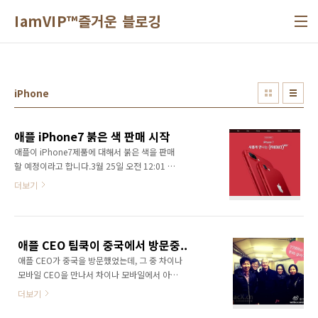
본문 바로가기
IamVIP™즐거운 블로깅
iPhone
애플 iPhone7 붉은 색 판매 시작
애플이 iPhone7제품에 대해서 붉은 색을 판매
할 예정이라고 합니다.3월 25일 오전 12:01 주
문 시작.관련 링크
더보기
http://www.apple.com/kr/shop/buy-
iphone/special-edition-iphone-7개인적으로
는 red+black이면 더 좋았을것 같다고 생각합
니다.
애플 CEO 팀쿡이 중국에서 방문중..
애플 CEO가 중국을 방문했었는데, 그 중 차이나
모바일 CEO을 만나서 차이나 모바일에서 아이
폰을 런칭한다는 소식도 있습니다. 그중 재미있
더보기
는것은 북경에서 지하철을 타다가 팬들이 발견
해서 같이 사진을 찍은것입니다. 다른 한장의 사