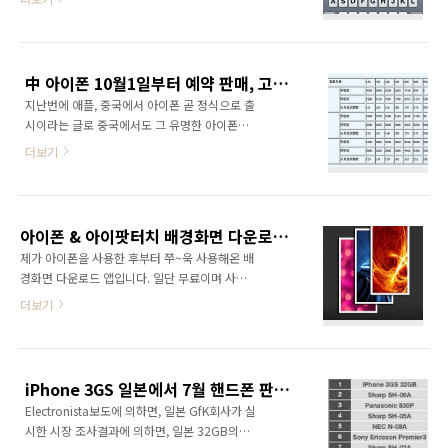
의하면 아이폰 예약 첫날에 1만5천대가 예약되
보이지 않을텐데 해당 키보드 버튼을 2초가량 누
었다고 하네요. 역시 애플의 힘! 이번에는 지난 3
르고 있으면 기타 부호들을 볼 수 있습니다. 이것
번의 아이폰 리뷰에 이어서 네번째의 리뷰입니
도 위와 같은 도리입니다. 적어도 6초이상 누르
다. 전의 리뷰 내용은 아래 링크 참고하세요~
고 있으면 해당..
中 아이폰 10월1일부터 예약 판매, 고객들의 반응은?
[Apple] - 아이폰 리뷰(iPhone리뷰) 시리즈 1탄
지난번에 애플, 중국에서 아이폰 곧 정식으로 출
[Apple] - 아이폰 리뷰(iPhone리뷰) 시리즈 2탄
시이라는 글로 중국에서도 그 유명한 아이폰이
[Apple] - 아이폰 리뷰(iPhone리뷰) 시리즈 3탄
곧 정식으로 출시 될것이라고 전했습니다. 29일
사실 애플 제품을 사용해보면 아시겠지만, 개인
더보기
인 어제 중국에서 아이폰을 판매할 차이나 유니
적인 생각으로는 다른 제품보다 아주 훌륭하다
콤(China Unicom)측은 중국의 국경절인 10월
는 것은 아닙니다. 단 여러면에서 유저가 전혀 생
1일부터 예약 판매를 실시한다고 발표하였는데,
각하지 못했던 것들로 통해서 작은 감동을 준다
가격을 보니 만만치 않습니다. 출처: sohu.com
는것입니다. 저는 맥북이든, 아..
아이폰 & 아이팟터치 배경화면 다운로드 앱 추천
차이나 유니콤이 제시한 아이폰 요금제는 주로
제가 아이폰을 사용한 후부터 쭈~욱 사용해온 배
두가지가 있는데 하나는 차이나 유니콤과 24개
경화면 다운로드 앱입니다. 일단 무료이며 사용
월간 계약을 체결하는것이고 다른 하나는 계약
하기 아주 편리한 앱이라서 추천하려고 합니다.
더보기
을 체결하지 않고 5000위안의 거금을 내고 아이
일단 접속화면은 아래와 같습니다. 배경화면이 4
폰을 구입하는것입니다. 사실, 현재 중국에서 미
개씩 보이는데, 그중 마음에 드는것을 클릭하면
국버전 아이폰 3G(용량 8G)은 3000위안 좌우
배경화면으로 설정하는 메뉴가 나오는데 쉽게
에 판매되고 있는데, 이는 차이나 유니콤에서 판
배경화면으로 설정할 수 있습니다. 배경화면뿐
매되고 있는 아이폰보다 저렴합니다. 중국의 포
iPhone 3GS 일본에서 7월 핸드폰 판매량 1위
만아니라 사진 플레임을 제공해서 핸드폰 안에
탈인 1..
Electronista보도에 의하면, 일본 GfK회사가 실
있던 사진을 이용해서 여러가지 종류의 사진으
시한 시장 조사결과에 의하면, 일본 32GB의
로 만들 수 있습니다. 참고로 사진을 이동하거나