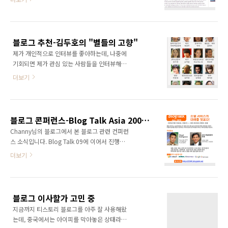
는 호스팅의 정보를 보면 아래와 같습니다. 300
복사하면 기타 사이트나 블로그에 모두 설치 가
MB disk space 300MB 공간 10 GB Monthly
능합니다. 제 블로그에도 위젯 몇개를 달아놓았
transfer 매달 10GB 트래픽 PHP with MySQL
습니다..
databases PHP와 MYSQL지원 5 Add-on
블로그 추천-김두호의 "별들의 고향"
domains 5개 독립 도메인 지원 5 Sub
제가 개인적으로 인터뷰를 좋아하는데, 나중에
domains 5개 서버 도메인 지원 이런 사양을 볼
기회되면 제가 관심 있는 사람들을 인터뷰해보
때 웬만한 유로 호스팅보다 좋은 서비스를 제공
고 싶은것이 소원입니다. 구독하고 있는 수많은
하고 있습니다. 이 사이트는 2008년3월에 오픈
더보기
블로그 중 좋아하는 블로그 입니다. 김두호의
해서 현재 7000명이 넘는 유저가 사용하고 있다
"별들의 고향"
고 합니다. 공식 사이트:
http://kimdooho.interview365.com 훌륭한
http://www.0fees.net/ PS: 무료 호..
인터뷰는 독자들로 하여금 참 많은것들을 배우
블로그 콘퍼런스-Blog Talk Asia 2009 및 Lift Asia 09
게 하는것 같습니다. 인터뷰 받는 자의 생각과 삶
Channy님의 블로그에서 본 블로그 관련 컨퍼런
도 알수 있는, 아주 좋은 커뮤니케이션 방식인것
스 소식입니다. Blog Talk 09에 이어서 진행되
같습니다. 인터뷰365에서 적지 않은 유명인사들
는 리프트 아시아 09에 동시 등록할 경우 40%
더보기
을 만났네요~관심있는 분들은 인터뷰365 블로
할인된 40만원에 둘다 참가할 수 있습니다. 소셜
그를 구독하세요.
웹 및 소셜 미디어의 미래에 관심이 있는 학계 및
업계에 계신 분들의 많은 참여를 바랍니다. [보도
자료] 블로그토크, 소셜 서비스의 미래를 엿보다
블로그 이사할가 고민 중
9월 15-16일 양일간 제주에서 개최 소셜 서비스
지금까지 티스토리 블로그를 아주 잘 사용해왔
에 대한 국제 콘퍼런스인 ‘블로그토크
는데, 중국에서는 아이피를 막아놓은 상태라서
(BlogTalk) 2009′가 2009년 9월 15-16 양일