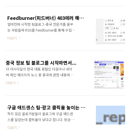
같습니다. 일단, 효과 위젯 설명 및 다운로드 링
크: http://fifa.honglei.net/
Feedburner(피드버너) 403에러 해결 방법
얼마전에 시작한 팀블로그-중국 전문가를 꿈꾸
는 사람들에 RSS를 Feedburner를 통해 수집하
게 설정해놓았는데, 수집이 잘 되던 글이 연속 며
더보기
칠 째 feed수집이 되지 않고 있었습니다. 자꾸
403에러가 나타나는것이었습니다. 새로운 글은
매일 업데이트 되는데 글은 수집이 되지 않고 해
서 급한 나머지 중문,한글,영문 등등 사이트에 검
중국 정보 팀 블로그를 시작하면서...
색해보았으나 해결방안은 찾지 못했습니다.ㅠㅠ
다 아시다싶이 한국 대표 포털인 다음이나 네이
Feedburner측에서 하라는 ping을 수십번 해보
버 메인 페이지의 뉴스 중 중국에 관한 내용에서
았는데 전혀 반응이 없었습니다. 하지만 나중에
90%이상은 부정적인 내용입니다. 그 즉인즉 중
더보기
끝내 해결했습니다.. 다름 아닌 티스토리 관리자
국에 대한 평가가 좋지 않다는 점인데, 사실 중국
화면의 환결 설정-기타 설정 부분에 접속합니다.
에서 살고 있는 제가 봐도 중국은 문제가 아주 많
RSS부분에서 공개글을 5개로 설정하니 바로 아
은 나라입니다. 하지만 중국에는 부정적 관점으
래처럼 사이즈가 크다는 에러 메시지가 나타납
로만 보지 말고 좀 더 객관적인 입장에서 살펴보
니다. 그래서 RSS부분에서 부분공개로 설정하..
구글 애드센스 팁-광고 클릭율 높이는 방법
면 좋지 않을가 하는 생각이 들었습니다. 그래서
적지 않은 블로거분들이 블로그에 구글 애드센
언젠가부터 중국에 관한 정보들을 다루어야겠다
스를 달았는데 클릭율이 낮다고 합니다. 방금 구
는 생각을 해왔었는데 마침 저와 친분이 있는 상
글 애드센스 차이나 공식 블로그에서 보게 된 애
하이신님도 같은 생각을 하고 있어서 이렇게 중
더보기