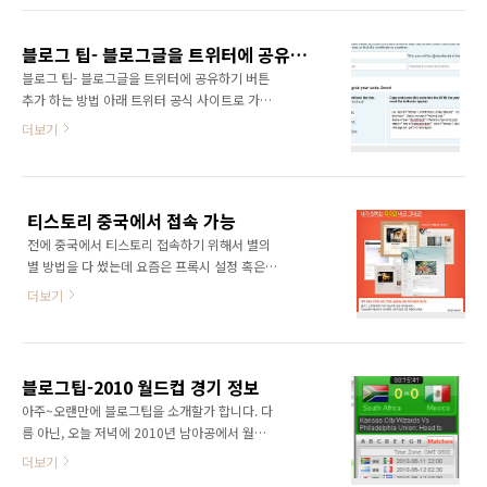
블로그 팁- 블로그글을 트위터에 공유하기 버튼 추가 하는 방법
블로그 팁- 블로그글을 트위터에 공유하기 버튼
추가 하는 방법 아래 트위터 공식 사이트로 가서
자신이 원하는 버튼을 선택한 후 블로그에 적합
더보기
한 위치에 코드를 추가하면 된다.
http://twitter.com/goodies/tweetbutton
티스토리 중국에서 접속 가능
전에 중국에서 티스토리 접속하기 위해서 별의
별 방법을 다 썼는데 요즘은 프록시 설정 혹은
hosts설정 필요없이 접속이 잘 되네요. 단, 주의
더보기
할점은 xx.tistory.com 으로 된 블로그는 접속
이 잘 되는데, 개인 도메인을 연결한 블로그는 접
속이 되지 않는다는 점입니다. 예를 들면, 저의
블로그를 접속할려면 kr.iamvip.net로 접속하는
블로그팁-2010 월드컵 경기 정보
게 아니라 jack918.tistory.com 으로 접속하면
아주~오랜만에 블로그팁을 소개할가 합니다. 다
된다는 것입니다. 티스토리 블로그 앞으로도 막
름 아닌, 오늘 저녁에 2010년 남아공에서 월드
히지 않았으면 좋겠어요. update: 참로고 저는
컵이 시작되는데, 최신 경기 결과를 아시고 싶으
더보기
상해 차이나 텔레콤 사용
시다면 이 위젯을 블로그에 추가하시면 좋을것