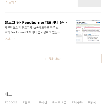
방법을 통해야만 방문 가능합니다. 번마다 방문
간 제주 하이야트 리젠시 호텔에서 열리게 되어
더보기
이 왜 안 되냐는 말에 한번한번씩 설명하기는 귀
관심이 집중되고 있다. 여섯번째 열리는 이 행사
찮고 해서.. 블로그 이사할가 고민 중입니다. 텍
는 2003년 부터 매년 유럽과 호주 등지에서 개
스트큐브 혹은 독립형 블로그로 이사할 가 고문
최되었다고 올해는 서울대 치과대학 김홍기 교
중에 있습니다.. 텍스트큐브로 이사한 다면 여태
수팀 주관으로 아시아 지역에서 처..
블로그 팁- Feedburner피드버너 문자 맘대로 고치는 방법 소개
껏 저장한 파일들을 이동하는데 성공할 수 있을
개인적으로 제 블로그의 rss통계도구를 구글 소
지 모르겠네요. 첨부파일이 적지 않아서..
속의 Feedburner(피드버너)를 사용하고 있는
데, 어떻게 보면, 통계수치+readers 이런 정보를
더보기
볼 수 있는데, 이젠 이런것이 지겹다면, 통계 수
치 뒤의 문자를 고치면 되겠죠.. 사용 방법은 아
주 간단합니다. ---------------------------------------
--------- Feedburner사이트에 접속한다.
목록 더보기
Feedcount 클릭. 코드는 아래와 같은데 여기서
아래처럼 "anim=0" 뒤에 "&label=xxx"를 추
가하면 됩니다. xx는 원하는 문자로 바꾸면 된다.
저는 VIPs로 바꾸었습니다. 효과는 모르신다면
댓글 남겨주세요^^
태그
doodle
블로그
사진
프로그램
Apple
중국