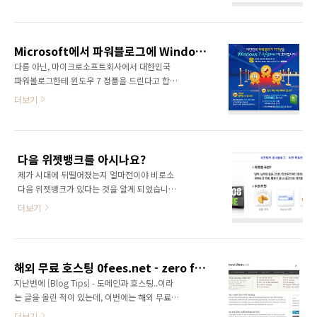
드센스 팁입니다. 블로그 글과 관련이 된 광고를
국 전문가를 꿈꾸는 사람들이라는 팀 블로그를
display하게 해서 클릭율을 높이게 할려면 아래
오픈하게 되었습니다. 중국통 혹은 중국 전문가
처럼 스킨을 수정 하면 됩니다. 예: 티스토리 블
라고 자칭하는 분들이 많이 계신데 사실 진정한
로그 스킨 수정 부분에서 블로그 본문을 나타내
중국 전문가 혹은 중국통이 되기에는 너무나 어
Microsoft에서 파워블로그에 Windows 7 정품을 드린답니다.
는 아래 코드를 검색합니다. 본문 내용과 관련된
려운것 같습니다. 5천..
다름 아닌, 마이크로소프트회사에서 대한민국
광고를 강조 하려면? 아래처럼 코드 추가하비다.
파워볼로그한테 윈도우 7 정품을 드린다고 합니
출처:
다. 그것도 무려 777분한테 드린다고 합니다. 참
더보기
http://adsense.googlechinablog.com/2009/12/section-
가할 수 없는 저로서는 부럽기만 합니다-.- 상세
target.html
한 내용은 아래 링크 참고하세요.
http://www.microsoft.com/korea/windows/windows-
7/events/777.aspx
다음 위젯뱅크를 아시나요?
제가 시대에 뒤떨어졌는지 얼마전이야 비로소
다음 위젯뱅크가 있다는 것을 알게 되었습니다.
그래서 바로 제 블로그에 설치해놓았는데, 쓸만
더보기
한 위젯들이 많더군요.. 그럼 다음 위젯뱅크란?
달력, 날씨와 같은 간단한 정보위젯부터 동영상,
게임 등 다양한 위젯을 모아보고 카페, 블로그 등
내 공간으로 위젯을 쉽게 퍼갈 수 있는 서비스 입
해외 무료 호스팅 0fees.net - zero fees web hosting
니다. 다음 위젯뱅크 사이트:
지난번에 [Blog Tips] - 도메인과 호스팅..이라
http://widgetbank.daum.net/ 설치 방법은
는 글을 올린 적이 있는데, 이번에는 해외 무료
아주 간단한테, 다음 블로그,티스토리 지어 네이
호스팅을 소개할 가 합니다. 일단 무료로 제공되
더보기
버 블로그에까지 설치가 가능하며 html소스를