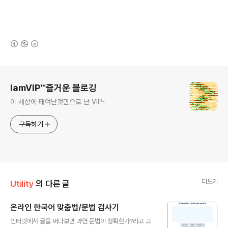
(새창열림)
로그 정보
IamVIP™즐거운 블로깅
이 세상에 태여난것만으로 난 VIP~
구독하기
더보기
Utility
의 다른 글
온라인 한국어 맞춤법/문법 검사기
글 내용
인터넷에서 글을 써다보면 과연 문법이 정확한가?라고 고