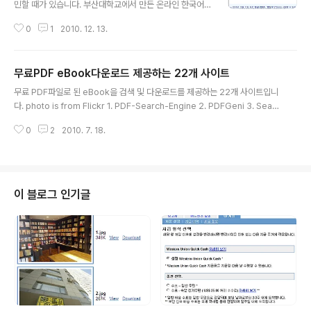
민할 때가 있습니다. 부산대학교에서 만든 온라인 한국어
맞춤법/문법 검사기를 추천합니다. 한국어 맞춤법/문법 검
0
1
2010. 12. 13.
사기는 부산대학교 정보컴퓨터공학부 인공지능연구실과
(주)나라인포테크가 공동으로 만들고 있습니다. http://sp
eller.cs.pusan.ac.kr/PnuSpellerISAPI_201009/D
무료PDF eBook다운로드 제공하는 22개 사이트
efault.htm
글 내용
무료 PDF파일로 된 eBook을 검색 및 다운로드를 제공하는 22개 사이트입니
다. photo is from Flickr 1. PDF-Search-Engine 2. PDFGeni 3. Searc
h-PDF-Books 4. PDF Rapid4Me 5. TooDoc 6. OpenPDF 7. PDFQu
0
2
2010. 7. 18.
een 8. Data-Sheet 9. PDFFind 10. eBook-Search-Engine 11. PDFO
ne 12. Live-PDF 13. aeroPDF 14. GGiaro 15. India PDF Search Eng
ine 16. PDFeye 17. PDFtrace 18. PDF-searcher 19. PDFlost 20. PD
FSearchEngine 21. FileDigg 22. PDF Database 출처..
이 블로그 인기글