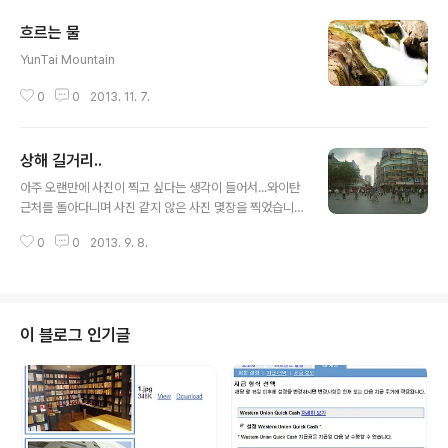
흐르는 물
글 내용
YunTai Mountain
0
0
2013. 11. 7.
상해 길거리..
글 내용
아주 오랜만에 사진이 찍고 싶다는 생각이 들어서...와이탄
근처를 돌아다니며 사진 같지 않은 사진 몇장을 찍었습니
다. 발로 찍은듯한 느낌이 -.- ===포기하지 말라 "99가지
0
0
2013. 9. 8.
는 다 해도 1가지만은 하지 말라. 그것은 포기하는 일이다.
포기하지 않고 끝까지 하면 결국에는 실패에서도 벗어날
수 있을 뿐 아니라 다시 성공할 수 있는 길이 열리게 된다"
고 희망을 불어넣어준다. 나는 이렇게 인내하는 방법을 아
버지로부터 배웠다. 처음 한방 비누를 6개월 동안 단 한 장
이 블로그 인기글
도 팔지 못했을 때 정말 모든 것을 포기하고 싶었다. 그때
아버지의 말씀이 떠올랐다. "무슨 일이든 코에 넣은 생콩이
익도록 노력하라." 이게 무슨 말인가? 어떻게 코에 넣은 생
콩이 익을 수 있겠는가? 이는 열심히 일하다 보면 코에서
뜨거운 콧바람..