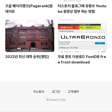
구글 페이지랭크(Pagerank)업
티스토리 블로그에 유튜브 Youtu
데이트
be 동영상 첨부 하는 방법
2022년 최신 대학 순위(랭킹)
무료 폰트 다운로드 FontDB fre
e front download
의안내
티스토리
로그인
고객센터
© Daum Corp.