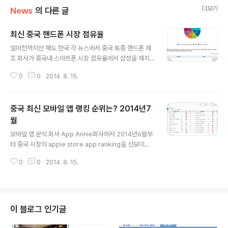
더보기
News
의 다른 글
최신 중국 핸드폰 시장 점유율
글 내용
얼마전까지만 해도 한국 각 뉴스에서 중국 토종 핸드폰 제
조 회사가 중국내 스마트폰 시장 점유율에서 삼성을 제치
고 1위를 했다고 대거 보도했습니다. 사실 해당 뉴스는 미
0
0
2014. 8. 15.
국 시장 조사회사 Canalys가 2014년8월4일 발표한 통
계에 근거한것입니다.Canalys측에서 발표한 통계를 보도
록 하겠습니다. 2014년 제2분기 중국 스마트폰 시장 점유
중국 최신 모바일 앱 랭킹 순위는? 2014년7
율 통계입니다.1. 샤우미(小米) 2.삼성 3.lenovo 4.Yulo
ng(宇龙-CoolPad브랜드 핸드폰) 5.Huawei 6.기타 개
월
글 내용
인적으로 Canalys의 통계수치보다 중국내의 시장조사회
모바일 앱 분석 회사 App Annie회사에서 2014년6월부
사 EnfoDesk의 통계가 더욱 정확하지 않는가 싶습니다.
터 중국 시장의 apple store app ranking을 선보이기
샤우미가 아무리 잘 나간다고 하더라도 아직까지는 삼성폰
시작했다. 기타 나라와 달리 중국에서는 Google Play를
을 사용하는 유저가 더 많이 눈에 보이는게 사실입니다.1.삼
0
0
2014. 8. 15.
허락하지 않아서 여러개의 안드로이폰이 사용할수 있는 앱
성 ..
스토어가 운영되고 있다. 그럼 중국의 애플 앱스토어 최신
앱 랭킹 순위는 어떻게 될까? 아래 랭킹을 참고하도록 하
자. 다운로드 기준으로는 1위는 텐센트이고, 참고로 이번
텐센트의 경영실적을 살펴보면 mobile QQ space(空
이 블로그 인기글
间)의 광고 수익이 뚜렷하다고 한다. 2위는 검색엔진의 1
위 업체 바이두. 3위는 Meitu라는 회사인데 사진 편집 및