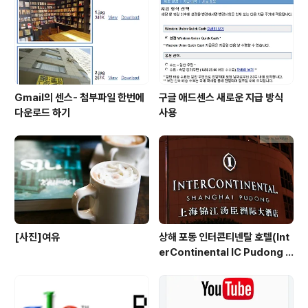
10초 동영상을 찍을수 있는 앱- 美图秀秀 가 대표적인 작
품이다. 매출 기준으로는 여전히 텐센트가 1위이고 6위는
유..
Gmail의 센스- 첨부파일 한번에
구글 애드센스 새로운 지급 방식
다운로드 하기
사용
[사진]여유
상해 포동 인터콘티넨탈 호텔(Int
erContinental IC Pudong S
hanghai) 리뷰