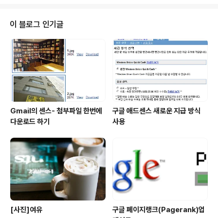
p://software.naver.com/software/fontList.nhn?c
ategoryId=I0000000
이 블로그 인기글
Gmail의 센스- 첨부파일 한번에
구글 애드센스 새로운 지급 방식
다운로드 하기
사용
[사진]여유
구글 페이지랭크(Pagerank)업