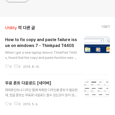
더보기
Utility
의 다른 글
How to fix copy and paste failure iss
ue on windows 7 - Thinkpad T440S
글 내용
When I got a new laptop lenovo ThinkPad T440
s, found that the copy and paste function was no
t working normally, tried to search a lot of websi
0
0
2014. 8. 14.
tes, but no luck. Finally, I got below solution to fi
x this issue. Hopefully, this solution can help so
meone. Laptop: Lenovo T440SOS: Windows7Is
무료 폰트 다운로드 [네이버]
sue: Copay and Paste function is not working no
글 내용
rmally. 1. Click Start-> Search”cmd” 2. Right clic
파워포인트나 디자인 할때 독특한 디자인용 폰트가 필요한
k “cmd” and run..
데, 한글 폰트는 무료로 다운로드 할수 있는곳이 많지 않은
것 같습니다. 우연히 발견하게 된 무료 폰트 다운로드 사이
0
0
2013. 5. 6.
트- 네이버에서 제공하는 것을 보았습니다. 네이버가 아주
좋은 정보를 모아놓았네요. 감사히 잘 쓰겠습니다^^ htt