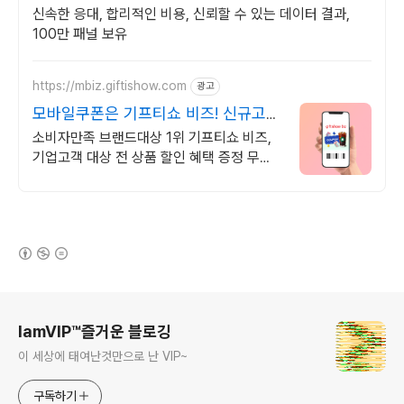
신속한 응대, 합리적인 비용, 신뢰할 수 있는 데이터 결과,
100만 패널 보유
https://mbiz.giftishow.com
광고
모바일쿠폰은 기프티쇼 비즈! 신규고객
100% 상품혜택!
소비자만족 브랜드대상 1위 기프티쇼 비즈,
기업고객 대상 전 상품 할인 혜택 증정 무통
장 입금 이제 그만! 비즈'전용계좌'로 충전부
터 결제까지 편리하게 사용하세요!
(새창열림)
로그 정보
IamVIP™즐거운 블로깅
이 세상에 태여난것만으로 난 VIP~
구독하기