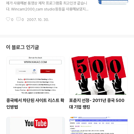
니다. 오프라인 상태에서 글을 작성하시고 온라인 상태만
제가 사용해본 동영상 제작 프로그램중 최고인것 같습니
되면 자동적으로 포스팅하게 된답니다. 포스팅 글씨 색갈
다. Wincam2000,cam studio등등을 사용해보았지만
이미지 삽입,링크 걸기 등등 모든 기능이 가능합니다. 더 상
현재 사용하고 있는 이 프로그램이 제일 좋은 것 같습니다.
세한 설명은 공식 사이트에서 확인하면 됩니다. 링크 걸어
0
0
2007. 10. 30.
화면 캡처 가능하고 동영상 강좌도 만들수 있으며 파워포
놓겠습니다.http://windowsl..
인트를 플래쉬로 만드는 기능도 있습니다. Camtasia Stu
dio는 컴퓨터 모니터상의 화면 변화를 동영상 파일(AVI)로
녹화, 동영상 파일의 편집과 효과처리, 프리젠테이션 메뉴
화면 제작 등이 가능한 동영상 프리젠테이션 제작 프로그
이 블로그 인기글
램입니다. 웹캠 비디오 녹화기능 추가 플래시 파일 사이즈
가 작아짐 30일 무료의 웹호스팅 지원 타이틀 그래픽이나
텍스트로 비디오를 소개하거나 Credits, 인사말 등을 삽
입할 수 있는 Title Clips 기능 추가 이외 다수 각종 홍보
자료나, 회..
중국에서 차단된 사이트 리스트 확
포춘지 선정- 2011년 중국 500
인방법
대 기업 랭킹