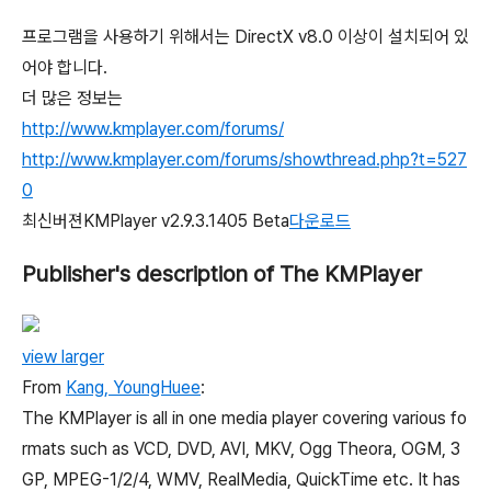
프로그램을 사용하기 위해서는 DirectX v8.0 이상이 설치되어 있
어야 합니다.
더 많은 정보는
http://www.kmplayer.com/forums/
http://www.kmplayer.com/forums/showthread.php?t=527
0
최신버젼KMPlayer v2.9.3.1405 Beta
다운로드
Publisher's description of The KMPlayer
view larger
From
Kang, YoungHuee
:
The KMPlayer is all in one media player covering various fo
rmats such as VCD, DVD, AVI, MKV, Ogg Theora, OGM, 3
GP, MPEG-1/2/4, WMV, RealMedia, QuickTime etc. It has