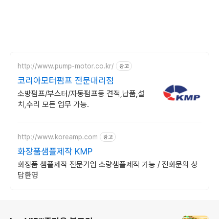
http://www.pump-motor.co.kr/
광고
코리아모터펌프 전문대리점
소방펌프/부스터/자동펌프등 견적,납품,설
치,수리 모든 업무 가능.
http://www.koreamp.com
광고
화장품샘플제작 KMP
화징품 샘플제작 전문기업 소량샘플제작 가능 / 전화문의 상
담환영
로그 정보