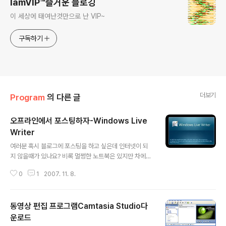
IamVIP™즐거운 블로깅
이 세상에 태여난것만으로 난 VIP~
구독하기
더보기
Program
의 다른 글
오프라인에서 포스팅하자-Windows Live
Writer
글 내용
여러분 혹시 블로그에 포스팅을 하고 싶은데 인터넷이 되
지 않을때가 있나요? 비록 멀쩡한 노트북은 있지만 차에서
나 혹은 인터넷이 없는 곳에서..무선 인터넷이 되지 않는 커
0
1
2007. 11. 8.
피숍에서든지 블로그에 포스팅을 하고 싶은데 인터넷이 되
지 않아서 글을 쓰지 못한다구요? 이젠 가능하답니다. 저가
요즘 계속 이 프로그램을 통해서 포스팅을 작성하고 하는
동영상 편집 프로그램Camtasia Studio다
데..너무 편하고 좋습니다. 이 프로그램은 태터툴즈 블로그,
티스토리 블로그는 물론 워드프레스 블로그도 잘 지원한답
운로드
글 내용