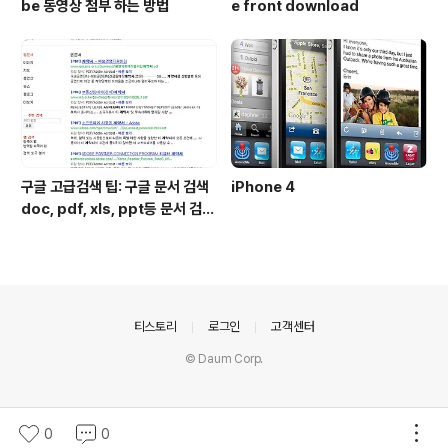
be 동영상 첨부 하는 방법
e front download
구글 고급검색 팁: 구글 문서 검색
iPhone 4
doc, pdf, xls, ppt등 문서 검색
하는 방법
의안내
티스토리
로그인
고객센터
© Daum Corp.
0
0