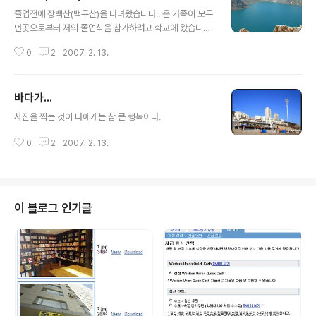
글 내용
졸업전에 장백산(백두산)을 다녀왔습니다.. 온 가족이 모두
먼곳으로부터 저의 졸업식을 참가하려고 학교에 왔습니
다.. 여태껏 아마 처음으로 저의 졸업식에 참가하는 것 같습
0
2
2007. 2. 13.
니다.. 소학교때는 부모님이 일이 있어서 참석 불가.. 그후
부터는 먼 곳에 떨어져 있어서.. 역시 가족이라는 것이 참
좋습니다.. 힘들다가도 가족을 보면 힘이 솟아오르고.. 사진
바다가...
은 저가 니콘 7900으로 찍었습니다.. 정말 누구나 다 가볼
글 내용
곳이더군요.. 구름이 발밑으로 지나가는 것도 보이구여.. 원
사진을 찍는 것이 나에게는 참 큰 행복이다.
래는 연변정부에 소속했는데 현재는 직접 길림성정부에 소
속한다고 하네여.. ㅠㅠ 우리 민족의 산인데...
0
2
2007. 2. 13.
이 블로그 인기글