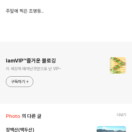
주말에 찍은 조명등..
로그 정보
IamVIP™즐거운 블로깅
이 세상에 태여난것만으로 난 VIP~
구독하기
더보기
Photo
의 다른 글
장백산(백두산)