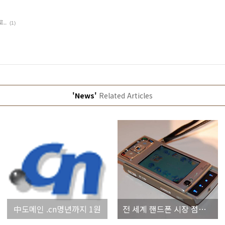
..
(1)
'News'
Related Articles
中도메인 .cn명년까지 1원
전 세계 핸드폰 시장 점유율-삼성이 2위로..