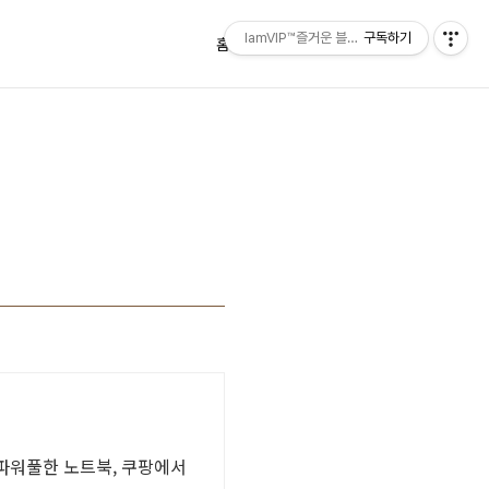
IamVIP™즐거운 블로깅
구독하기
홈
태그
방명록
 파워풀한 노트북, 쿠팡에서