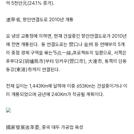
억 5천만元(24.1％ 증가).
遼寧省, 항만연결도로 2010년 개통
요 녕성 교통청에 의하면, 현재 건설중인 항만연결도로가 2010년
에 전면 개통된다. 동 연결도로는 營口나 金州 등 연해부의 5개
의 중점 경제 구역을 묶는「5点一線」프로젝트의 일환으로, 서쪽은
후루다오(胡爐島市)부터 잉커우(營口市), 大連市, 동쪽의 단동
동강(東港)市까지 연결된다.
전체 길이는 1,443Km에 달하며 이중 653Km는 건설중이거나 이
미 개통되었으며 금년에 240Km가 착공될 계획이다.
國家發展改革委, 중국 대두 가공업 육성