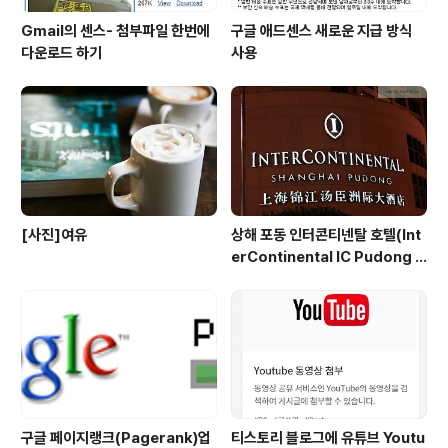
Gmail의 센스- 첨부파일 한번에
구글 애드센스 새로운 지급 방식
다운로드 하기
사용
[사진]여유
상해 포동 인터콘티넨탈 호텔(Int
erContinental IC Pudong S
hanghai) 리뷰
구글 페이지랭크(Pagerank)업
티스토리 블로그에 유튜브 Youtu