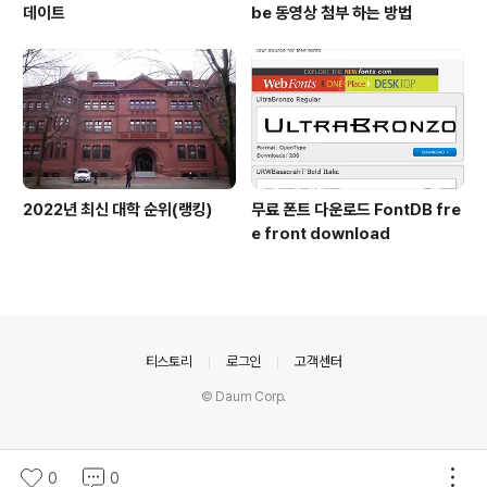
데이트
be 동영상 첨부 하는 방법
2022년 최신 대학 순위(랭킹)
무료 폰트 다운로드 FontDB fre
e front download
의안내
티스토리
로그인
고객센터
© Daum Corp.
0
0