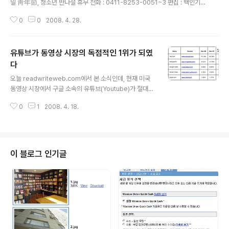
일 靑年節, 청소년 반나절 휴무 전화 : 0411-8253-0051~3 편집 : 백인기
차장 이메일 : ingi@kotra.or.kr 2008년 4월 25일(금) KOTRA대련한국무
0
0
2008. 4. 28.
역관 인터넷 카페 : http://cafe.naver.com/kotradalian ===========
============================================= 이
젠 더 가져야 할 것 보다 지키고 잃지 말아야 할 것들이 더 많습니다. 내가 행복
유튜브가 동영상 시장의 독점적인 1위가 되였
이라 여기는 세상의 모든 것을 이젠 더 오래, 더 많이 지키고 잃지 않는 일이 남
았습니다. - 출처 : 좋은 글중에서 - ==========================
다
글 내용
=========..
오늘 readwriteweb.com에서 본 소식인데, 현재 미국
동영상 시장에서 구글 소속의 유튜브(Youtube)가 절대적
인 1위를 차지했다고 한다. 작년에는 55.28퍼센트의 점유
0
1
2008. 4. 18.
율을 차지했는데 올해 3월까지는 73.18퍼센트나 차지했
다고 한다.이는 현재 구글이 검색분야에서 67.25퍼센트를
차지한것보다 더 많다고 한다.. 아래는 상세한 통계표이다.
출저: http://www.readwriteweb.com/archives/yo
utube_dominates_video.php
이 블로그 인기글