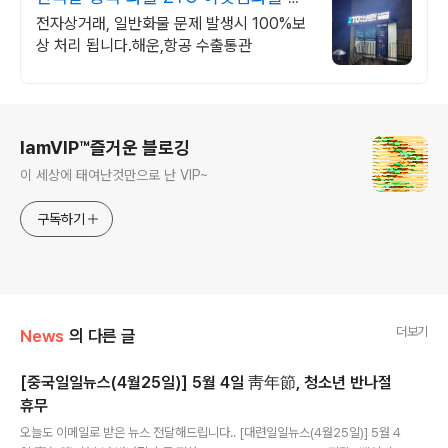
류스타제품대행
전자상거래, 일반화물 문제 발생시 100%보
상 처리 됩니다.해운,항공 수출통관
로그 정보
IamVIP™즐거운 블로깅
이 세상에 태여난것만으로 난 VIP~
구독하기
더보기
News
의 다른 글
[중국일일뉴스(4월25일)] 5월 4일 靑年節, 청소년 반나절
휴무
글 내용
오늘도 이메일로 받은 뉴스 전달해드립니다.. [대련일일뉴스(4월25일)] 5월 4