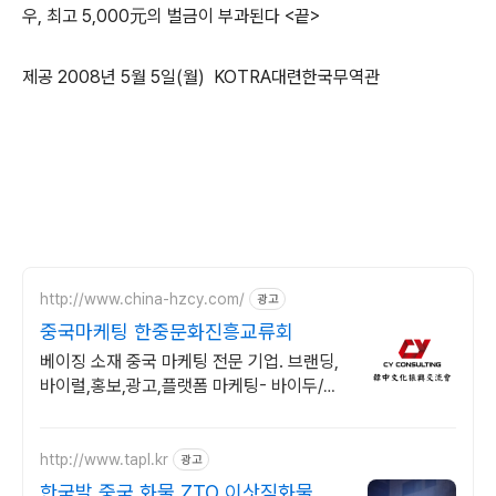
우, 최고 5,000元의 벌금이 부과된다 <끝>
제공 2008년 5월 5일(월) KOTRA대련한국무역관
http://www.china-hzcy.com/
광고
중국마케팅 한중문화진흥교류회
베이징 소재 중국 마케팅 전문 기업. 브랜딩,
바이럴,홍보,광고,플랫폼 마케팅- 바이두/샤
오홍슈/따종디엔핑/도우인/웨이보/위챗/타
오바오/티몰
http://www.tapl.kr
광고
한국발 중국 화물 ZTO 이삿짐화물 한