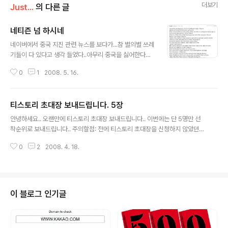
더보기
Just...
의 다른 글
네티즌 넘 하시네
글 내용
네이버에서 중국 지진 관련 뉴스를 보다가...참 별의별 쓰레
기들이 다 있다고 생각 들었다..아무리 중국을 싫어한다고
해도 지진이 일어난 시점에서..이런것들을 꼭 말해야 맘이
0
1
2008. 5. 16.
편한지? 후..이런 쓰레기들은 빨리 없어져야 하는데.. 출저
네이버 http://news.naver.com/main/hotissue/rea
d.nhn?mid=hot&sid1=104&sid2=235&gid=1103
티스토리 초대장 보내드립니다. 5장
69&cid=110315&nt=20080516124311&iid=279
글 내용
06&oid=052&aid=0000199866&m_view=1&m_
안녕하세요.. 오랜만에 티스토리 초대장 보내드립니다.. 이번에는 단 5명만 선
url=%2Fread.nhn%3Fgno%3Dnews052%2C00
착순위로 보내드립니다.. 주의할점: 전에 티스토리 초대장을 신청하지 않았던
00199866%26uniqueId%3D29670이런 몇몇 네티
이메일 주소를 남겨주셔야 합니다!!! 아님 초대를 받지 못하게 됩니다.. 그럼 아
즌 때문에 나라 망신이나 시키고, 그런 악플이 이미 번역되
0
2
2008. 4. 18.
래 비밀 댓글로 이메일 주소를 남겨주세요
서 전 중..
이 블로그 인기글