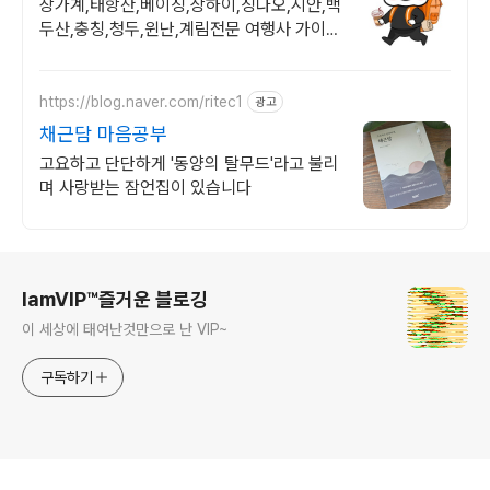
옵션,노팁
장가계,태항산,베이징,상하이,칭다오,시안,백
두산,충칭,청두,윈난,계림전문 여행사 가이드
불친절시 여행비용 전액 환불,기후에 맞게 출
발 날짜 조율
https://blog.naver.com/ritec1
광고
채근담 마음공부
고요하고 단단하게 '동양의 탈무드'라고 불리
며 사랑받는 잠언집이 있습니다
로그 정보
IamVIP™즐거운 블로깅
이 세상에 태여난것만으로 난 VIP~
구독하기