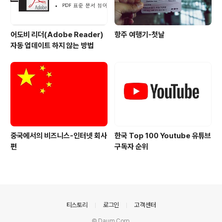
어도비 리더(Adobe Reader)
항주 여행기-첫날
자동 업데이트 하지 않는 방법
중국에서의 비즈니스-인터넷 회사
한국 Top 100 Youtube 유튜브
편
구독자 순위
의안내
티스토리
로그인
고객센터
© Daum Corp.