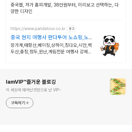
중국웹, 저가 홈피개발, 38만원부터, 미리보고 선택하는, 다
양한 디자인
https://www.pandatour.co.kr
광고
중국 현지 여행사 판다투어 노쇼핑,노
옵션,노팁
장가계,태항산,베이징,상하이,칭다오,시안,백
두산,충칭,청두,윈난,계림전문 여행사 강제쇼
핑,선택관광이 있는 여행은 반칙!!!
로그 정보
IamVIP™즐거운 블로깅
이 세상에 태여난것만으로 난 VIP~
구독하기