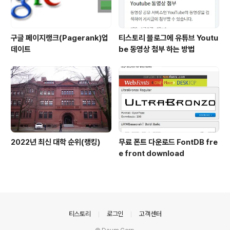
구글 페이지랭크(Pagerank)업
티스토리 블로그에 유튜브 Youtu
데이트
be 동영상 첨부 하는 방법
2022년 최신 대학 순위(랭킹)
무료 폰트 다운로드 FontDB fre
e front download
의안내
티스토리
로그인
고객센터