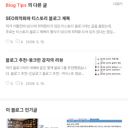
더보기
Blog Tips
의 다른 글
SEO최적화와 티스토리 블로그 제목
글 내용
저가 이틀전에 SEO에 최적합되지 않은 티스토리 블로그라는 글을 올렸는데,
주로는 티스토리 블로그 제목의 형식이 SEO에 최적화 되어 있지 않다는 점입
니다. 코드를 어떻게 뜯어볼가 고민하는데...mjjin님께서 댓글로 해결책을 적어
0
4
2008. 5. 15.
주셨습니다. 아주 간단하더군요.감사합니다~ 해결책은 아래와 같습니다. 티스
토리 스킨 수정에 들어가셔서 아래부분을 찾은 후 수정하시면 됩니다. 티스토리
에서 해당 코드의 위치는 사이에 있으며 최상단쪽을 살펴보면 될것 같네요. 글
블로그 추천-웅크린 감자의 리뷰
제목이 블로그 제목앞에 놓이게 하려면 [**_page_title_**] :: [**_title_**]
글 내용
이런식으로 하면 됩니다. 위에서 기호 **는 모두 ##로 바꿔줘야 합니다. 한번
저의 블로그에서 아래와 같은 몇개 블로그를 추천했었습니
수정해보세요..검색엔진최적화에 도움이 됩니다.
다. 블로그 추천-신날로그 블로그 추천- 카이스트 정보미
디어 경영대학원 블로그 구글 관련 블로그 추천 미국 예일
0
5
2008. 5. 15.
대학 오픈 클라스 오늘 추천할 블로그는 저가 거의 매일마
다 구독하고 있는 블로그-웅크린 감자의 리뷰 입니다. 웅크
린 감자의 리뷰-http://jamja.tistory.com/ 우선 블로그
제목부터 참 독특하죠? 이 블로그에서는 주로 현재 방영되
고 있는 각종 드라마나 오락프로에 대한 리뷰를 적는 곳인
이 블로그 인기글
데, 블로그 주인님께서 무엇을 하시는 분인지는 모르겠으
나, 리뷰를 읽어보면 참 재미있습니다. 연예인 뒷 이야기도
많이 아시는것 같고, 리뷰도 아주 공정적이고 멋있게 잘 합