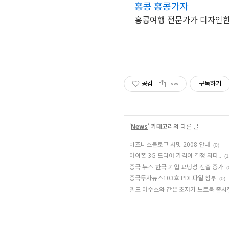
홍콩 홍콩가자
홍콩여행 전문가가 디자인한 
공감
구독하기
'
News
' 카테고리의 다른 글
비즈니스블로그 서밋 2008 안내
(0)
아이폰 3G 드디어 가격이 결정 되다..
(1
중국 뉴스-한국 기업 요녕성 진출 증가
(
중국투자뉴스103호 PDF파일 첨부
(0)
델도 아수스와 같은 초저가 노트북 출시