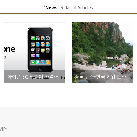
'News'
Related Articles
아이폰 3G 드디어 가격이 결정 되다..
중국 뉴스-한국 기업 요녕성 진출 증가
깅
IP~