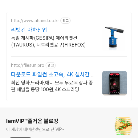
http://www.ahaind.co.kr
광고
리벳건 아하산업
독일 게시파(GESIPA) 에어리벳건
(TAURUS), 너트리벳공구(FIREFOX)
http://filesun.pro
광고
다운로드 파일썬 초고속, 4K 실시간 보
기!
최신 영화,드라마,애니 모두 무료!지상파 종
편 채널을 몽땅 100원,4K 스트리밍
로그 정보
IamVIP™즐거운 블로깅
이 세상에 태여난것만으로 난 VIP~