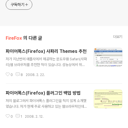
구독하기
더보기
FireFox
의 다른 글
파이어폭스(Firefox) 사파리 Themes 추천
글 내용
저가 지난번에 애플사에서 제공하는 윈도우용 Safari(사파
리)웹 브라우저를 추천한 적이 있습니다. 성능상에서 뛰어
나다고 하지만..저는 디자인이 이뻐서 잠깐 사용해보았습
0
8
2008. 2. 22.
니다. 사용하던 중에 티스토리에서 글을 쓸때 지원이 잘 되
지 않아서...이미지 업로드도 잘 되지 않고 해서 포기했었습
니다.. 얼마전에 파이어폭스 Themes를 한번 바꿔볼가 생
파이어폭스(Firefox) 플러그인 백업 방법
각하다가 파이어폭스 공식 사이트에 가보니 사파리 버전 T
글 내용
hemes가 있더군요.그래서 다운로드 해서 사용해본 결과
저의 블로그에서 파이어폭스 플러그인을 적지 않게 소개했
아무런 문제 없습니다. 디자인이 이뻐서 지금도 사용하고
었습니다. 저가 현재 주로 사용하고 있는 웹브라우저인데,
있습니다. 파이어폭스를 이렇게 많은 플러그인이나 Them
확장기능인 플러그인이 많아서 참 좋습니다.... 파이어폭스
es가 많아서 참 좋습니다. 일단 저가 사용하고 있는 것을
0
1
2008. 2. 12.
는 모질라회사에서 내놓은 웹브라우저 인데 현재 유럽에서
공개한다면.. 다운로드 주소 https://addons.mozilla.or
는 30퍼센트의 시장 점유율을 차지하고 있다고 하네요...
g/en-US..