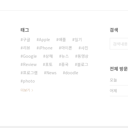
태그
검색
구글
Apple
애플
일기
리뷰
iPhone
아이폰
사진
Google
상해
뉴스
동영상
Review
포토
중국
블로그
전체 방
프로그램
News
doodle
오늘
photo
더보기
어제