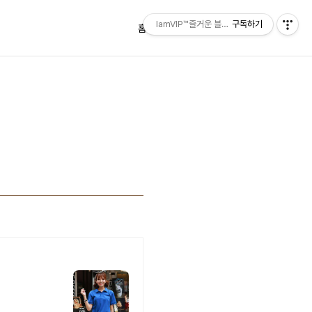
IamVIP™즐거운 블로깅
구독하기
홈
태그
방명록