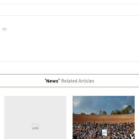
림
(0)
'News'
Related Articles