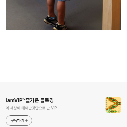
로그 정보
IamVIP™즐거운 블로깅
이 세상에 태여난것만으로 난 VIP~
구독하기