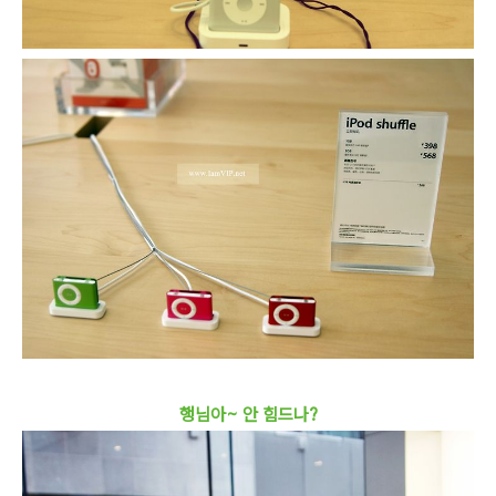
행님아~ 안 힘드나?