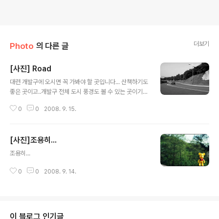
더보기
Photo
의 다른 글
[사진] Road
글 내용
대련 개발구에 오시면 꼭 가봐야 할 곳입니다... 산책하기도
좋은 곳이고..개발구 전체 도시 풍경도 볼 수 있는 곳이기도
합니다...특히 저처럼 자전거 타고...내리막길을 쌩쌩 달려
0
0
2008. 9. 15.
도 무지 기분 좋습니다.물론 올라 갈때는 고생하지만요...하
지만 보람이 있습니다..
[사진]조용히...
글 내용
조용히...
0
0
2008. 9. 14.
이 블로그 인기글