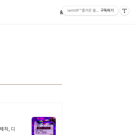
IamVIP™즐거운 블로깅
구독하기
홈
태그
방명록
제작, 디