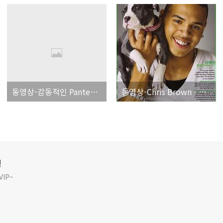
동영상-감동적인 Pantene샴푸 광고
동영상-Chris Brown - With You
깅
IP~