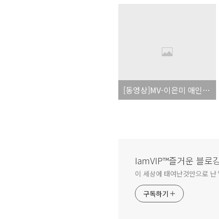
[동영상]MV-이은미 애인 있어요
IamVIP™즐거운 블로
이 세상에 태여난것만으로 난 V
구독하기