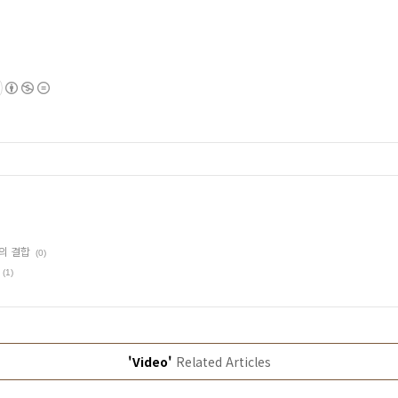
의 결합
(0)
(1)
'Video'
Related Articles