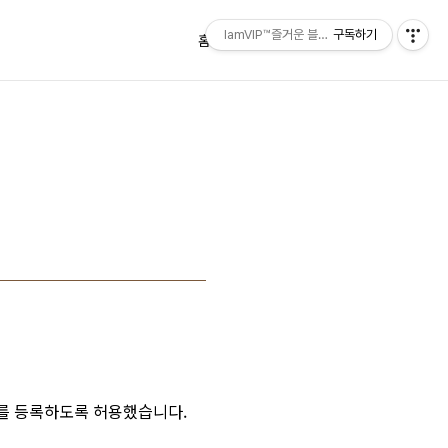
IamVIP™즐거운 블로깅
구독하기
홈
태그
방명록
를 등록하도록 허용했습니다.