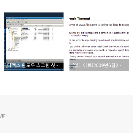
티맥스 윈도우 스크린 샷 공개
(업데이트)2009년6월2일 해외 몇 사이트 중국에서 방문 불가
깅
IP~