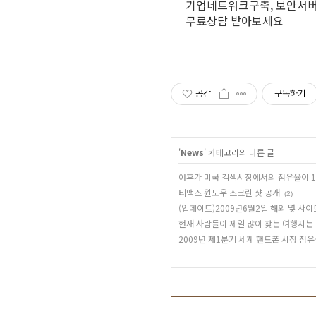
기업네트워크구축, 보안서버
무료상담 받아보세요
공감
구독하기
'
News
' 카테고리의 다른 글
야후가 미국 검색시장에서의 점유율이 1
티맥스 윈도우 스크린 샷 공개
(2)
(업데이트)2009년6월2일 해외 몇 사
현재 사람들이 제일 많이 찾는 여행지는
2009년 제1분기 세계 핸드폰 시장 점