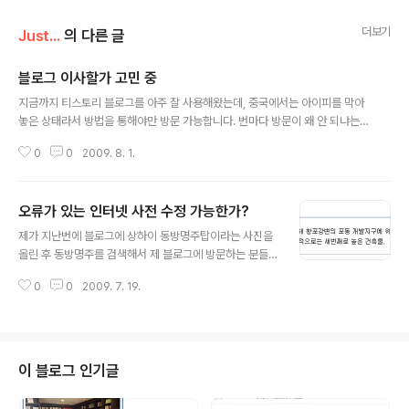
더보기
Just...
의 다른 글
블로그 이사할가 고민 중
글 내용
지금까지 티스토리 블로그를 아주 잘 사용해왔는데, 중국에서는 아이피를 막아
놓은 상태라서 방법을 통해야만 방문 가능합니다. 번마다 방문이 왜 안 되냐는
말에 한번한번씩 설명하기는 귀찮고 해서.. 블로그 이사할가 고민 중입니다. 텍
0
0
2009. 8. 1.
스트큐브 혹은 독립형 블로그로 이사할 가 고문중에 있습니다.. 텍스트큐브로
이사한 다면 여태껏 저장한 파일들을 이동하는데 성공할 수 있을지 모르겠네요.
첨부파일이 적지 않아서..
오류가 있는 인터넷 사전 수정 가능한가?
글 내용
제가 지난번에 블로그에 상하이 동방명주탑이라는 사진을
올린 후 동방명주를 검색해서 제 블로그에 방문하는 분들
이 있습니다. 그래서 유입경로를 찾아보았더니 네이버나
0
0
2009. 7. 19.
다음을 통해서 방문 오는 분들이 있었습니다. 다음과 네이
버의 사전에서도 동방명주라는 소개가 있는데, 모두 정확
한 내용은 아니었습니다. 예를 들면 다음에서는 아래처럼
기록 네이버에서는 아래처럼 기록 모두 아시아에서는 제일
높은 건물이라고 했는데, 이는 옛날의 수치인거라서 정확
이 블로그 인기글
하지는 않습니다. 아시다 싶이 동방명주탑 후에 건축된 Jin
mao Tower이나 세계금융중심센터의 높이가 모두 동방