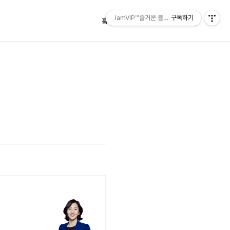
IamVIP™즐거운 블로깅
구독하기
홈
태그
방명록