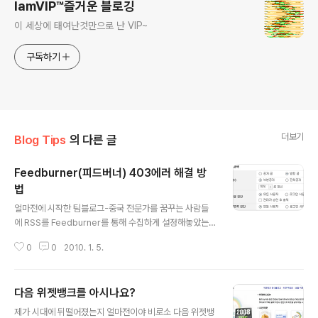
IamVIP™즐거운 블로깅
이 세상에 태여난것만으로 난 VIP~
구독하기
더보기
Blog Tips
의 다른 글
Feedburner(피드버너) 403에러 해결 방
법
글 내용
얼마전에 시작한 팀블로그-중국 전문가를 꿈꾸는 사람들
에 RSS를 Feedburner를 통해 수집하게 설정해놓았는
데, 수집이 잘 되던 글이 연속 며칠 째 feed수집이 되지 않
0
0
2010. 1. 5.
고 있었습니다. 자꾸 403에러가 나타나는것이었습니다.
새로운 글은 매일 업데이트 되는데 글은 수집이 되지 않고
해서 급한 나머지 중문,한글,영문 등등 사이트에 검색해보
다음 위젯뱅크를 아시나요?
았으나 해결방안은 찾지 못했습니다.ㅠㅠ Feedburner측
글 내용
에서 하라는 ping을 수십번 해보았는데 전혀 반응이 없었
제가 시대에 뒤떨어졌는지 얼마전이야 비로소 다음 위젯뱅