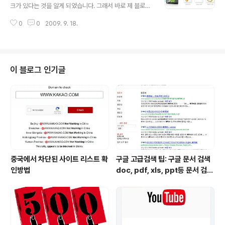
습니다. 하지만 나중에 끝내 해결했습니다.. 다름 아닌 티스
크가 있다는 것을 알게 되었습니다. 그래서 바로 제 블로그
토리 관리자 화면의 환결 설정-기타 설정 부분에 접속합니
에 설치해놓았는데, 쓸만한 위젯들이 많더군요.. 그럼 다음
다. RSS부분에서 공개글을 5개로 설정하니 바로 아래처럼
0
0
2009. 9. 18.
위젯뱅크란? 달력, 날씨와 같은 간단한 정보위젯부터 동영
사이즈가 크다는 에러 메시지가 나타납니다. 그래서 RSS
상, 게임 등 다양한 위젯을 모아보고 카페, 블로그 등 내 공
부분에서 부분공개로 설정하..
간으로 위젯을 쉽게 퍼갈 수 있는 서비스 입니다. 다음 위젯
뱅크 사이트: http://widgetbank.daum.net/ 설치 방법
은 아주 간단한테, 다음 블로그,티스토리 지어 네이버 블로
이 블로그 인기글
그에까지 설치가 가능하며 html소스를 복사하면 기타 사
이트나 블로그에 모두 설치 가능합니다. 제 블로그에도 위
젯 몇개를 달아놓았습니다..
중국에서 차단된 사이트 리스트 확
구글 고급검색 팁: 구글 문서 검색
인방법
doc, pdf, xls, ppt등 문서 검색
하는 방법