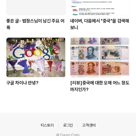
좋은 글- 법정스님이 남긴 주요 어
네이버, 다음에서 "중국"을 검색해
록
보니
구글 차이나 안녕?
[리뷰]중국에 대한 오해 어느 정도
까지인가?
의안내
티스토리
로그인
고객센터
© Daum Corp.