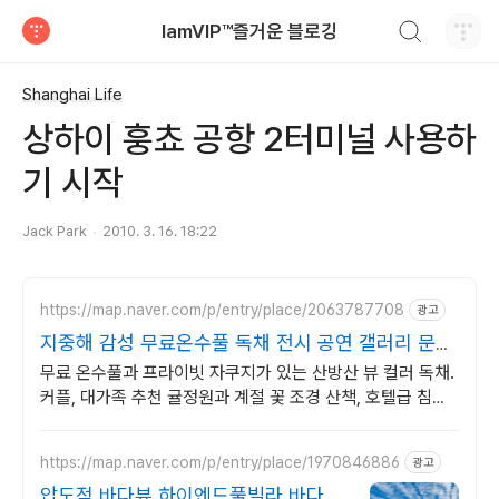
검색하기
IamVIP™즐거운 블로깅
티스토리
Shanghai Life
상하이 훙쵸 공항 2터미널 사용하
기 시작
Jack Park
2010. 3. 16. 18:22
https://map.naver.com/p/entry/place/2063787708
광고
지중해 감성 무료온수풀 독채 전시 공연 갤러리 문화
공간
무료 온수풀과 프라이빗 자쿠지가 있는 산방산 뷰 컬러 독채.
커플, 대가족 추천 귤정원과 계절 꽃 조경 산책, 호텔급 침구
로 푹 쉬는 제주 감성 빌리지 독채.
https://map.naver.com/p/entry/place/1970846886
광고
압도적 바다뷰 하이엔드풀빌라 바다뷰