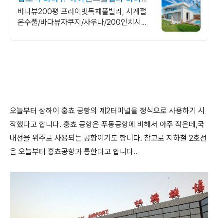
자쿠지 상시 무료
바다뷰200평 프라이빗독채풀빌라, 사계절
온수풀/바다뷰자쿠지/사우나/200인치시네
마 바다뷰 자쿠지 상시 무료, 7-8월 한정 수
영장포함, 핀란드식 사우나,200평정원
오늘부터 상하이 훙쵸 공항의 제2터미널을 정식으로 사용하기 시
작했다고 합니다. 훙쵸 공항은 푸동공항에 비해서 아주 작은데,국
내선을 위주로 사용되는 공항이기도 합니다. 참고로 지하철 2호선
은 오늘부터 훙쵸공항과 통한다고 합니다..