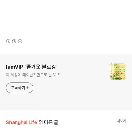
(새창열림)
로그 정보
IamVIP™즐거운 블로깅
이 세상에 태여난것만으로 난 VIP~
구독하기
더보기
Shanghai Life
의 다른 글