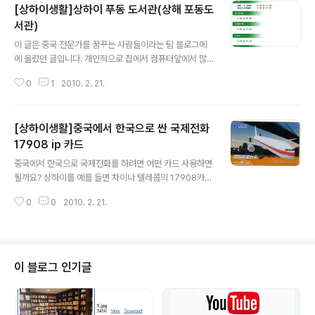
[상하이생활]상하이 푸동 도서관(상해 포동도
서관)
글 내용
이 글은 중국 전문가를 꿈꾸는 사람들이라는 팀 블로그에
에 올렸던 글입니다. 개인적으로 집에서 컴퓨터앞에서 많
은 시간을 낭비하는것 같아서 오래전부터 주말에 도서관에
0
1
2010. 2. 21.
가서 책을 좀 보고 싶었다. 그러던 중 버스 타고 지나가다가
제가 사는 동네 근처에 상해 포동 루쨔주이 도서관이 있다
는것을 발견했다. 그래서 드디어 가게 된 도서관. 도서관에
[상하이생활]중국에서 한국으로 싼 국제전화
서 공부하니 조용하고 효율도 높았다. 그리고 좋은 책을 읽
는 것은 과거의 가장 뛰어난 사람들과 대화를 나누는것 같
17908 ip 카드
글 내용
다고 하지 않는가~ 각종 잡지, 도서 및 전자열람실도 있는
중국에서 한국으로 국제전화를 하려면 어떤 카드 사용하면
데 상해 도서관카드 혹은 루쨔주이 도서관 카드 따로 만들
될까요? 상하이를 예를 들면 차이나 텔레콤의 17908카드
수 있다. 도서관 회원 카드 만드는 방법: 여권+100위엔(보
를 사용하면 됩니다. 가격: 100위엔 카드(20위엔~25위
증금) [회원카드 하나로 최대 5권의 책을 빌릴 수 있음] 상
0
0
2010. 2. 21.
엔에 살 수 있음) (보통 거리 주변의 잡지,카드 판매하는 곳
해 푸동 루쨔주이 도서관: ..
에서 살수 있음) 日本、韩国、澳大利亚、新加坡、新
西兰、英国、德国、法国：2.4元/分钟 ; 중국에서 한
국으로 1분에 2.4위엔인데 카드 구입 가격이 25위엔 좌우
니 1분에 약 0.6위엔. 물론 기본 시내 요금 미포함.
이 블로그 인기글