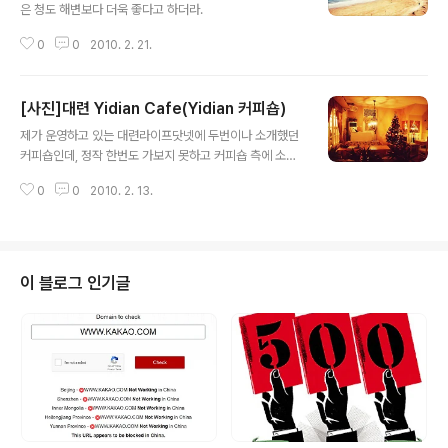
은 청도 해변보다 더욱 좋다고 하더라.
0
0
2010. 2. 21.
[사진]대련 Yidian Cafe(Yidian 커피숍)
글 내용
제가 운영하고 있는 대련라이프닷넷에 두번이나 소개했던
커피숍인데, 정작 한번도 가보지 못하고 커피숍 측에 소개
자료 부탁해서 블로그에 업데이트만 했었는데, 이번에 대
0
0
2010. 2. 13.
련에 설쉬러 오면서 QQ모임(8명 참가)에서 1차는 훠궈 먹
고 2차는 이 커피숍으로 가게 되었습니다. 대련 Gao er ji
road(高尔基路)의 낡은 건물에 위치한 Yidian Cafe는
디자인 관련 일을 하든 분이 오픈한 커피숍입니다. 처음에
는 회원제로 운영되다가 나중에는 완전 오픈된 커피숍으로
이 블로그 인기글
변신했습니다. 아쉬운 점이라면 커피숍이 있는 거리는 일
제시대에 건축된 낡은 건물이 위주인데 설날 이후로 이 낡
은 건물들이 차츰 살아지고 새로운 건물이 들어설것이라고
하네요. 그래서 더욱 가보고 싶었습니다. 제가 워낙 커피숍
을 좋아해서요~~ 대련의 ..