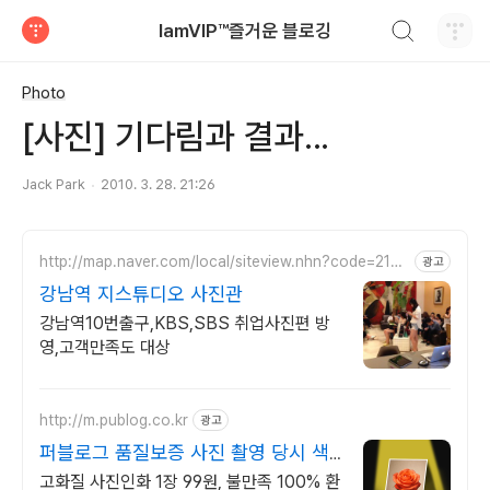
검색하기
IamVIP™즐거운 블로깅
티스토리
Photo
[사진] 기다림과 결과...
Jack Park
2010. 3. 28. 21:26
http://map.naver.com/local/siteview.nhn?code=2182
광고
9385
강남역 지스튜디오 사진관
강남역10번출구,KBS,SBS 취업사진편 방
영,고객만족도 대상
http://m.publog.co.kr
광고
퍼블로그 품질보증 사진 촬영 당시 색
감 그대로
고화질 사진인화 1장 99원, 불만족 100% 환