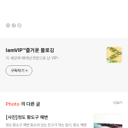
(새창열림)
로그 정보
IamVIP™즐거운 블로깅
이 세상에 태여난것만으로 난 VIP~
구독하기
더보기
Photo
의 다른 글
[사진]청도 황도구 해변
글 내용
청도 황도구 해변 황도에 있는 친구가 하는 말이, 황도 해변