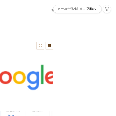
IamVIP™즐거운 블로깅
구독하기
홈
태그
방명록