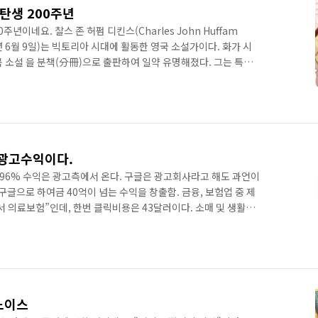
 탄생 200주년
주년이네요. 찰스 존 허펌 디킨스(Charles John Huffam
1870년 6월 9일)는 빅토리아 시대에 활동한 영국 소설가이다. 화가 시
 소설 을 분책(分冊)으로 출판하여 일약 유명해졌다. 그는 특히
이고, 사회의 악습에 반격을 가하면서, 사회에 대한 실제의 일들의
후기 소설에는 초기의 넘치는 풍자는 약해졌으나, 구성의 치밀함
 그의 작품으로 자전적 요소가 짙은 등을 비롯 등이 있다. [1 출
 광고수익이다.
러, 96% 수익은 광고측에서 온다. 구글은 광고회사라고 해도 과언이
 구글으로 하여금 40억이 넘는 수익을 창출함. 금융, 보험업 중 제
 의료보험”인데, 한번 클릭비용은 43달러이다. 소매 및 생활품
20만 달러의 광고금액을 구글에게 지불했다.
 노이스