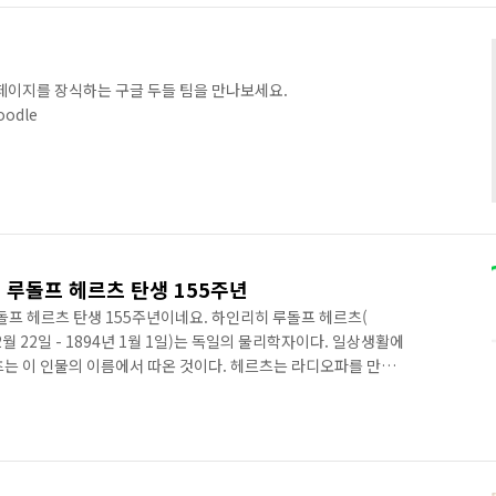
 페이지를 장식하는 구글 두들 팀을 만나보세요.
oodle
리히 루돌프 헤르츠 탄생 155주년
루돌프 헤르츠 탄생 155주년이네요. 하인리히 루돌프 헤르츠(
857년 2월 22일 - 1894년 1월 1일)는 독일의 물리학자이다. 일상생활에
츠는 이 인물의 이름에서 따온 것이다. 헤르츠는 라디오파를 만들
존재를 처음 실증해 보였다. 헤르츠는 독일 함부르크에서 태어났
었으며, 아버지는 변호사, 어머니는 의사의 딸이었다. 학창시절 과
 아랍어와 산스크리트어를 배우기도 한다. 드레스덴, 뮌헨, 베를린
. 구스타프 키르히호프, 헤르만 폰 헬름홀츠 밑에서 공부를 한다.