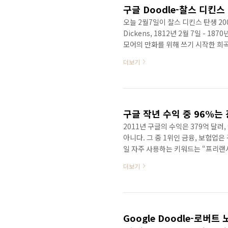
구글 Doodle-찰스 디킨스
오늘 2월7일이 찰스 디킨스 탄생 200
Dickens, 1812년 2월 7일 - 
모어의 만화를 위해 쓰기 시작한 희곡
가난한 사람에 대한 깊은 동정을 보
더보기
묘사를 이야기 형식으로 완성했다. 
과 사회 비평의 심화는 주목할 만하다.
처: 위키 백과
구글 작년 수익 중 96%는
2011년 구글의 수익은 379억 달
아니다. 그 중 1위인 금융, 보험업은
일 자주 사용하는 키워드는 “프리랜서
업은 2위인데, 그 중 아마존은 52
더보기
Google Doodle-로버트