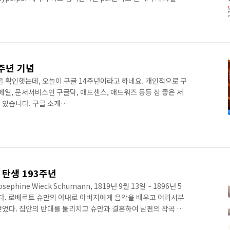
l/PPT등 형식의 파일을 검색하고 싶다면 filetype:doc or
:ppt 계약서 라고 검색하면 됩니다. 사용해보시고 질문이 있으시면 댓글 남
4주년 기념
을 확인햇는데, 오늘이 구글 14주년이라고 하네요. 개인적으로 구
메일, 문서서비스인 구글닥, 애드센스, 애드워즈 등등 참 좋은 서
 있습니다. 구글 소개
/wiki/%EA%B5%AC%EA%B8%80 앞으로도 더욱더 발전해서 더욱
맙겠습니다. 항상 구글한테 고맙습니다. 참고로 구글에 더 상세
합니다. http://www.yes24.com/24/goods/7434429
만 탄생 193주년
phine Wieck Schumann, 1819년 9월 13일 ~ 1896년 5
트다. 로베르트 슈만의 아내로 아버지에게 음악을 배우고 어려서부
얻었다. 집안의 반대를 물리치고 슈만과 결혼하여 남편의 작곡 활
 피아노 재능을 보여 유럽에 그녀의 이름이 널리 알려졌고, 남편이