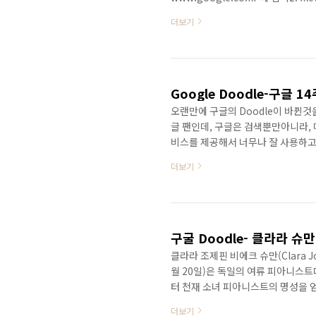
검색할수 있습니다. 만약 Word/Exce
더보기
filetype:xls or filetype
겨주시면 답변 해드리겠습니다.
Google Doodle-구글 1
오랜만에 구글의 Doodle이 바뀐것
글 팬인데, 구글은 검색뿐만아니라, 
비스를 제공해서 너무나 잘 사용하고
http://ko.wikipedia.org
더보기
좋은 서비스를 제공해주시면 너무 고
히 알고 싶다면 구글 바이블이라는 책 강추
구굴 Doodle- 클라라 슈
클라라 조제핀 비에크 슈만(Clara Jose
월 20일)은 독일의 여류 피아니스
터 천재 소녀 피아니스트의 명성을 
동을 도왔다. 어릴 때부터 천재적인
더보기