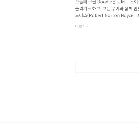
오늘의 구글 Doodle은 로버트 노
불리기도 하고, 고든 무어와 함께 인
노이스(Robert Norton Noyce, 19
로(IC)를 만든 사람이기도 하다. 무어의 
더보기
와 함께 인텔을 만들 때 원래 회사 이름이
Electronics)"로 정했으나, 많다
"Integrated Elect..