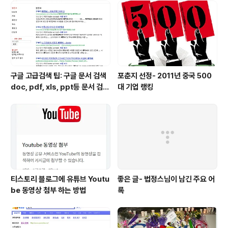
별로 좋지 않으니, 매출도 올릴겸 친구들 데리고 거기 가서
식사하라고 권유한다(혼자가 아닌 이상 돈을 내고 식사
함). 그래서 친구들 데리고 식사하러 갔다. 가서 이것 저것
가득 주문해서 먹고..
구글 고급검색 팁: 구글 문서 검색
포춘지 선정- 2011년 중국 500
doc, pdf, xls, ppt등 문서 검색
대 기업 랭킹
하는 방법
티스토리 블로그에 유튜브 Youtu
좋은 글- 법정스님이 남긴 주요 어
be 동영상 첨부 하는 방법
록