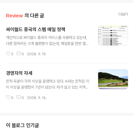
더보기
Review
의 다른 글
싸이월드 중국의 스펨 메일 정책
글 내용
개인적으로 싸이월드 중국의 서비스를 사용하고 있는데,
다른 점에서는 크게 불편함이 없는데, 메일함을 한번 열어
보면 싸이 차이나의 정책이 참 이상한것 같습니다.. 일단 아
0
0
2008. 9. 19.
래 메일함을 캡처한 증거?자료... 우의 캡처 그림을 보면 알
수 있다 싶이, 싸이에서 쪽지가 있거나 친구의 생일이면 메
일함으로 소식을 알려주는 메시지가 들어옵니다..여기까지
경영자의 자세
아이디어는 좋습니다. 싸이를 자주 사용하지 않는 사람들
글 내용
을 위한 배려 혹은 싸이의 고객을 유치하기 위한 전략이라
친척 두분이 각자 식당을 운영하고 있다. A라는 친척은 이
고 친다면...똑 같은 쪽지가 도착했다는 소식을 전하는 싸이
미 식당을 운영한지 7년이 넘는다. 저가 살고 있는 지역에
측의 메일주소가 다르다는 점입니다. 즉 admin1, admin
서 꽤 유명한 식당이다. 친척 A의 도움을 받아서 친척 B도
5,admin8등등... 저처럼 싸이를 자주 사용하는 사람은 사
0
0
2008. 9. 16.
식당을 운영하기 시작했다. 평소에 친척 A집의 식당에 가
실 이런 알림 서비스가 전혀 필요 없습니다. 그래서 신경을
서 식사랑 자주 하고 한다. 회사 팀 회식이 있어도 저는 개
들 쓰기 위해서는..
인적으로 친척 A집의 식당을 추천한다. 물론 친척이 운영
하는 식당이라는 원인도 있겠지만, 저가 가본 식당중에서
꽤 맘에 들기 때문이다. 서비스도 좋고, 맛도 좋고 해서...언
이 블로그 인기글
젠가는 친척 A가 저보고 친척 B가 운영하는 식당 상황이