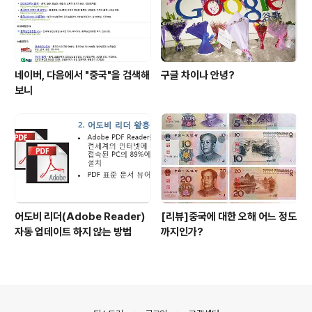
네이버, 다음에서 "중국"을 검색해
구글 차이나 안녕?
보니
어도비 리더(Adobe Reader)
[리뷰]중국에 대한 오해 어느 정도
자동 업데이트 하지 않는 방법
까지인가?
의안내