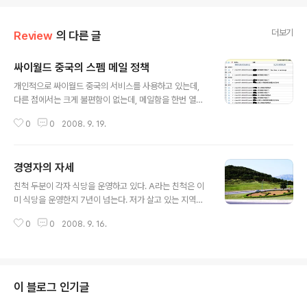
더보기
Review
의 다른 글
싸이월드 중국의 스펨 메일 정책
글 내용
개인적으로 싸이월드 중국의 서비스를 사용하고 있는데,
다른 점에서는 크게 불편함이 없는데, 메일함을 한번 열어
보면 싸이 차이나의 정책이 참 이상한것 같습니다.. 일단 아
0
0
2008. 9. 19.
래 메일함을 캡처한 증거?자료... 우의 캡처 그림을 보면 알
수 있다 싶이, 싸이에서 쪽지가 있거나 친구의 생일이면 메
일함으로 소식을 알려주는 메시지가 들어옵니다..여기까지
경영자의 자세
아이디어는 좋습니다. 싸이를 자주 사용하지 않는 사람들
글 내용
을 위한 배려 혹은 싸이의 고객을 유치하기 위한 전략이라
친척 두분이 각자 식당을 운영하고 있다. A라는 친척은 이
고 친다면...똑 같은 쪽지가 도착했다는 소식을 전하는 싸이
미 식당을 운영한지 7년이 넘는다. 저가 살고 있는 지역에
측의 메일주소가 다르다는 점입니다. 즉 admin1, admin
서 꽤 유명한 식당이다. 친척 A의 도움을 받아서 친척 B도
5,admin8등등... 저처럼 싸이를 자주 사용하는 사람은 사
0
0
2008. 9. 16.
식당을 운영하기 시작했다. 평소에 친척 A집의 식당에 가
실 이런 알림 서비스가 전혀 필요 없습니다. 그래서 신경을
서 식사랑 자주 하고 한다. 회사 팀 회식이 있어도 저는 개
들 쓰기 위해서는..
인적으로 친척 A집의 식당을 추천한다. 물론 친척이 운영
하는 식당이라는 원인도 있겠지만, 저가 가본 식당중에서
꽤 맘에 들기 때문이다. 서비스도 좋고, 맛도 좋고 해서...언
이 블로그 인기글
젠가는 친척 A가 저보고 친척 B가 운영하는 식당 상황이