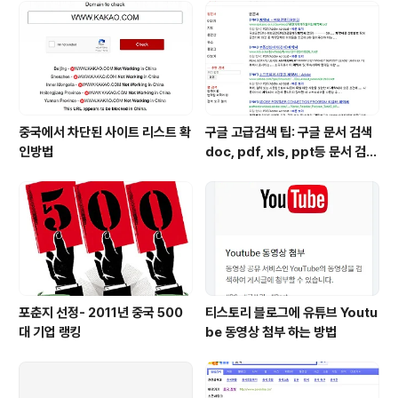
별로 좋지 않으니, 매출도 올릴겸 친구들 데리고 거기 가서
식사하라고 권유한다(혼자가 아닌 이상 돈을 내고 식사
함). 그래서 친구들 데리고 식사하러 갔다. 가서 이것 저것
가득 주문해서 먹고..
중국에서 차단된 사이트 리스트 확
구글 고급검색 팁: 구글 문서 검색
인방법
doc, pdf, xls, ppt등 문서 검색
하는 방법
포춘지 선정- 2011년 중국 500
티스토리 블로그에 유튜브 Youtu
대 기업 랭킹
be 동영상 첨부 하는 방법