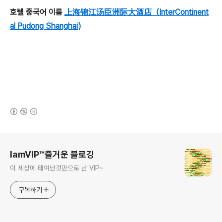
호텔 중국어 이름
上海锦江汤臣洲际大酒店（InterContinent
al Pudong Shanghai)
(새창열림)
로그 정보
IamVIP™즐거운 블로깅
이 세상에 태여난것만으로 난 VIP~
구독하기