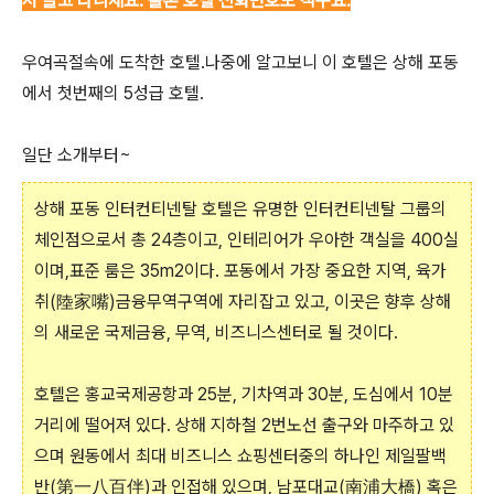
서 들고 다니세요. 물론 호텔 전화번호도 적구요.
우여곡절속에 도착한 호텔.나중에 알고보니 이 호텔은 상해 포동
에서 첫번째의 5성급 호텔.
일단 소개부터~
상해 포동 인터컨티넨탈 호텔은 유명한 인터컨티넨탈 그룹의
체인점으로서 총 24층이고, 인테리어가 우아한 객실을 400실
이며,표준 룸은 35m2이다. 포동에서 가장 중요한 지역, 육가
취(陸家嘴)금융무역구역에 자리잡고 있고, 이곳은 향후 상해
의 새로운 국제금융, 무역, 비즈니스센터로 될 것이다.
호텔은 홍교국제공항과 25분, 기차역과 30분, 도심에서 10분
거리에 떨어져 있다. 상해 지하철 2번노선 출구와 마주하고 있
으며 원동에서 최대 비즈니스 쇼핑센터중의 하나인 제일팔백
반(第一八百伴)과 인접해 있으며, 남포대교(南浦大橋) 혹은