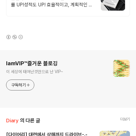
률 UP!성적도 UP! 효율적이고, 계획적인 준
비를 위한 선택! 플랜퍼데이 다이어리를 만나
보세요!
(새창열림)
로그 정보
IamVIP™즐거운 블로깅
이 세상에 태여난것만으로 난 VIP~
구독하기
더보기
Diary
의 다른 글
[다이어리] 대련에서 상해까지 드라이브-.-