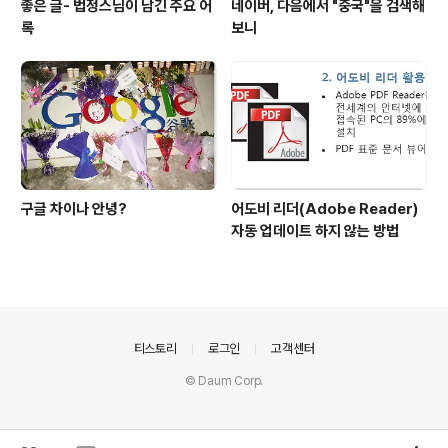
좋은 글- 법정스님이 남긴 주요 어
네이버, 다음에서 "중국"을 검색해
록
보니
구글 차이나 안녕?
어도비 리더(Adobe Reader)
자동 업데이트 하지 않는 방법
의안내
티스토리
로그인
고객센터
© Daum Corp.