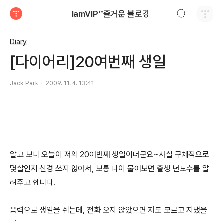
검색하기
IamVIP™즐거운 블로깅
티스토리
Diary
[다이어리]20여번째 생일
Jack Park
2009. 11. 4. 13:41
알고 보니 오늘이 저의 20여번째 생일이더군요~사실 구체적으로
몇살인지 신경 쓰지 않아서, 보통 나이 물어보면 출생 년도수를 알
려주고 합니다.
음력으로 생일을 쉬는데, 전화 오지 않았으면 저도 모르고 지냈을