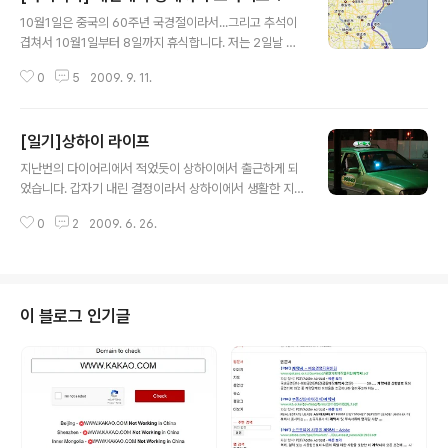
글 내용
10월1일은 중국의 60주년 국경절이라서...그리고 추석이
겹쳐서 10월1일부터 8일까지 휴식합니다. 저는 2일날 상
해에서 대련으로 뱅기 타고 출발해서, 대련에서 며칠 있다
0
5
2009. 9. 11.
가 상해로 출발 할 예정인데, 대련에 있는 차를 끌고 와야
해서..일단 대련에서 연태까지 배로 이동한 후, 연태에서 상
해까지 운전해서 가야 합니다. 구글 지도에서 검색해보니,
[일기]상하이 라이프
거의 1000키로미터나 되는 거리라고 합니다. 그 사이에
글 내용
몇개 성(한국의 도와 같은 개념)을 거쳐서 상해에 도착하게
지난번의 다이어리에서 적었듯이 상하이에서 출근하게 되
됩니다. 제가 또 완전 길치라서 할수 없이 GPS도 하나 장
었습니다. 갑자기 내린 결정이라서 상하이에서 생활한 지
만해야 한다는-.- 연태, 청도,소주 등 도시에 아는 친구가
한주일이 다가오는데, 아직 대련쪽의 일을 다 처리 하지 못
있지만, 시간상 관계로 주로 연태에서 한명, 청도에서 한명
0
2
2009. 6. 26.
한 부분이 남아있네요.. 지난번 다음 상하이 지사의 초청으
만나고 소주는..시간 봐서 친구를 불러낼가 말가 고민중입
로 상하이를 처음 방문 한 후로부터, 작년 회사 프로젝트 때
니다.. 거의 ..
문에, 세번정도 상하이로 출장을 왔었습니다. 상하이는 개
인적으로 중국에서 처음으로 외국같은 느낌(?)이라고 드는
곳이였습니다. 물론 길거리의 광고판은 모두 중국어로 되
이 블로그 인기글
어있지만, 이래저래 중국의 다른 도시들과 확 다른 느낌을
가져다주는 곳이었습니다. 전에는 그냥 출장으로 와서 호
텔에 묵고 레스토랑에 가서 밥 먹고 등등만 체험하고, 상하
이사람들의 생활 모습은 크게 관찰하지 못했습니다. 이번
에 상하이의 회사로 옮기면서 이것저것 느낀점..