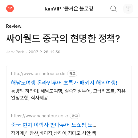
검색하기
IamVIP™즐거운 블로깅
티스토리
Review
싸이월드 중국의 현명한 정책?
Jack Park
2007. 9. 28. 12:50
http://www.onlinetour.co.kr
광고
해남도여행 온라인투어 초특가 패키지 해외여행!
동양의 하와이! 해남도여행, 실속핵심투어, 고급리조트, 자유
일정포함, 식사제공
https://www.pandatour.co.kr
광고
중국 현지 여행사 판다투어 노쇼핑,노
옵션,노팁
장가계,태항산,베이징,상하이,칭다오,시안,백