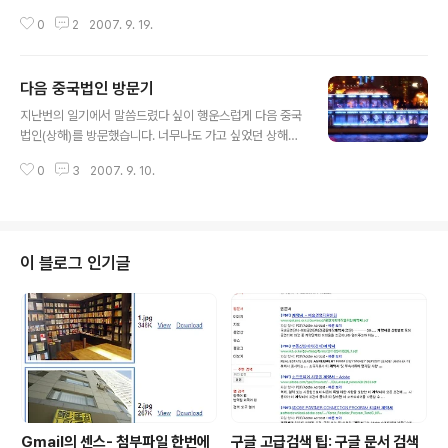
으며 그나마 정직하게 행동하려는 기업인것 같지만 그래도
0
2
2007. 9. 19.
가끔은 아닌것 같다. 특히 애드센스 정책을 볼때 그렇다. 아
시다 싶이 애드센스는 블로거들로 하여끔 수익을 창출하게
할 수 있다. 하지만 애드센스는 가끔 블로거들로 황당하게
다음 중국법인 방문기
할때가 적지 않다. 예를 들면 애드센스 계정이 아무런 경고
글 내용
없이 정지 당할때도 있고, 타인의 클릭으로 애드센스가 정
지난번의 일기에서 말씀드렸다 싶이 행운스럽게 다음 중국
지당할 수도 있다. 하지만 대부분 상황은 블로거 자신이 구
법인(상해)를 방문했습니다. 너무나도 가고 싶었던 상해라
글 애드센스의 정책을 위반 하지 않았는데도 아무런 설명
서~ 가기전부터 왠지 가슴이 설레이고~~... 기분만 좋았습
할 기회도 주지 않는다. 더구나 구글에서는 어떤 아이피에
0
3
2007. 9. 10.
니다. 상해에 있는 친구들한테 알리고..일단 상해여행기는
서 어느때에 위반 클릭을 했는지 등등에 대해서 상세하게
후에 정리하구요, 다음 중국법인 방문후기부터 적겠습니
설명을 해주지 않는다. 대부분 상황을 ..
다. 일단 다음 중국법인은 중국의 경제적 중심인 상해에 위
치해있습니다. 포동永華빌딩이라는 곳에 위치해있습니다.
버스를 1번 갈아타고 약속시간전에 도착 했습니다.. 일단
이 블로그 인기글
저를 반겨주는 것은 아래 마크였습니다. 중국에서는 驰韩
软件开发有限公司라고 하네요~ 저는 다음의 발음데로
할줄 알았는데.~~ .... 일단 가서 다음 중국법인의 대표님을
만나보았습니다. 생각보다 더 젊어보여서~ 거리감이 생기
기 않아서 좋았습니다. 평소에 메신저로 연락도..
Gmail의 센스- 첨부파일 한번에
구글 고급검색 팁: 구글 문서 검색