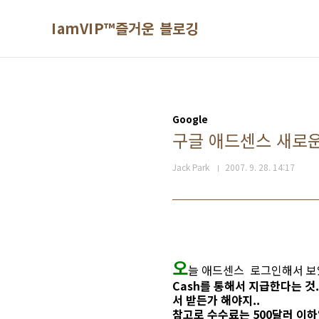
본문 바로가기
IamVIP™즐거운 블로깅
Google
구글 애드센스 새로운
Jack Park
2007. 9. 28. 14:17
오
늘 애드센스 로그인해서 보
Cash를 통해서 지급한다는 것
서 받든가 해야지..
참고로 수수료는 500달러 이하