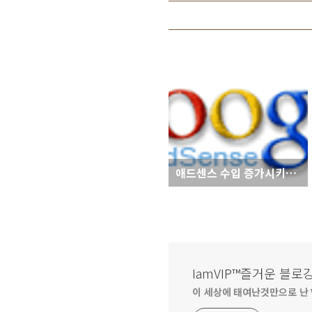
애드센스 수입 증가시키는 팁
IamVIP™즐거운 블로
이 세상에 태여난것만으로 난 V