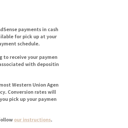
 AdSense payments in cash
lable for pick up at your
payment schedule.
ng to receive your paymen
associated with depositin
t most Western Union Agen
cy. Conversion rates will
 you pick up your paymen
follow
our instructions
.